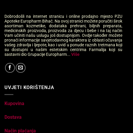
Dobrodošli na internet stranicu i online prodajno mjesto PZU
Apoteke Europharm Bihać. Na ovoj stranici možete poručiti širok
asortiman kozmetike, dodataka prehrani, biljnih preparata,
medicinskih proizvoda, proizvoda za djecu i bebe i na taj način
Vam učiniti našu uslugu još dostupnijom. Ovdje također možete
pronaći informacije savjetodavnog karaktera iz oblasti očuvanja
vašeg zdravlja i ljepote, kao i uvid u ponude raznih tretmana koji
su dostupni u našim estetskim centrima Farmalija koji su
sastavni dio Grupacije Europharm...
Više
UVJETI KORIŠTENJA
Kupovina
Dostava
Način plaćanja