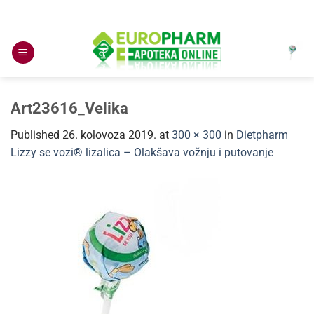
Skip
to
content
Art23616_Velika
Published
26. kolovoza 2019.
at
300 × 300
in
Dietpharm
Lizzy se vozi® lizalica – Olakšava vožnju i putovanje