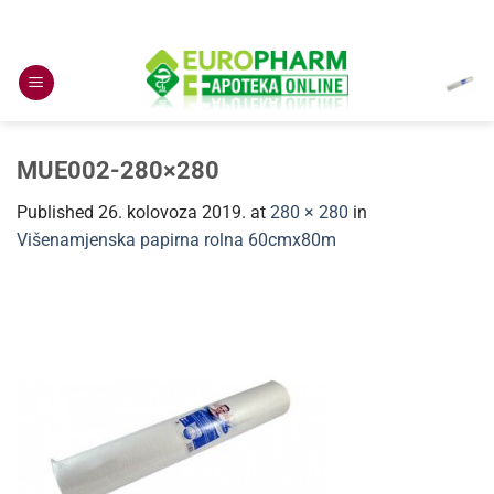
Skip
to
content
MUE002-280×280
Published
26. kolovoza 2019.
at
280 × 280
in
Višenamjenska papirna rolna 60cmx80m