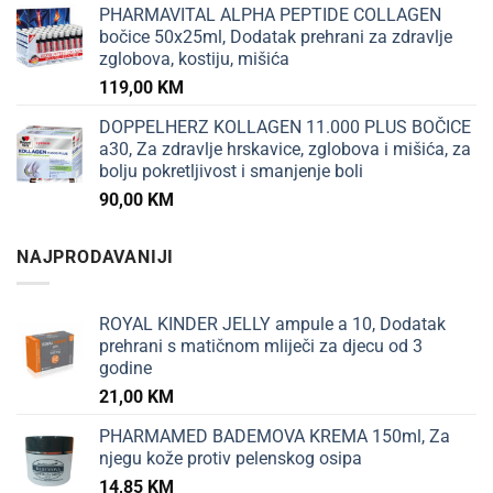
PHARMAVITAL ALPHA PEPTIDE COLLAGEN
bočice 50x25ml, Dodatak prehrani za zdravlje
zglobova, kostiju, mišića
119,00
KM
DOPPELHERZ KOLLAGEN 11.000 PLUS BOČICE
a30, Za zdravlje hrskavice, zglobova i mišića, za
bolju pokretljivost i smanjenje boli
90,00
KM
NAJPRODAVANIJI
ROYAL KINDER JELLY ampule a 10, Dodatak
prehrani s matičnom mliječi za djecu od 3
godine
21,00
KM
PHARMAMED BADEMOVA KREMA 150ml, Za
njegu kože protiv pelenskog osipa
14,85
KM