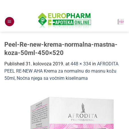
Skip
to
content
Peel-Re-new-krema-normalna-mastna-
koza-50ml-450×520
Published
31. kolovoza 2019.
at
448 × 334
in
AFRODITA
PEEL RE-NEW AHA Krema za normalnu do masnu kožu
50ml, Noćna njega sa voćnim kiselinama