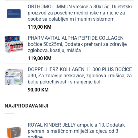
ORTHOMOL IMMUN vrećice a 30x15g, Dijetetski
proizvod za posebne medicinske namjene za
osobe sa oslabljenim imunim sistemom
119,00
KM
PHARMAVITAL ALPHA PEPTIDE COLLAGEN
bočice 50x25ml, Dodatak prehrani za zdravlje
zglobova, kostiju, mišića
119,00
KM
DOPPELHERZ KOLLAGEN 11.000 PLUS BOČICE
a30, Za zdravlje hrskavice, zglobova i mišića, za
bolju pokretljivost i smanjenje boli
90,00
KM
NAJPRODAVANIJI
ROYAL KINDER JELLY ampule a 10, Dodatak
prehrani s matičnom mliječi za djecu od 3
godine