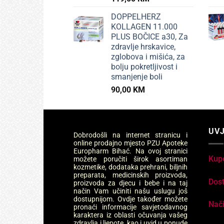
DOPPELHERZ
KOLLAGEN 11.000
PLUS BOČICE a30, Za
zdravlje hrskavice,
zglobova i mišića, za
bolju pokretljivost i
smanjenje boli
90,00
KM
UVJ
Dobrodošli na internet stranicu i
online prodajno mjesto PZU Apoteke
Europharm Bihać. Na ovoj stranici
Kup
možete poručiti širok asortiman
kozmetike, dodataka prehrani, biljnih
preparata, medicinskih proizvoda,
Dos
proizvoda za djecu i bebe i na taj
način Vam učiniti našu uslugu još
dostupnijom. Ovdje također možete
Nači
pronaći informacije savjetodavnog
karaktera iz oblasti očuvanja vašeg
zdravlja i ljepote, kao i uvid u ponude