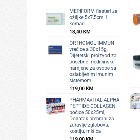
MEPIFORM flasteri za
ožiljke 5x7,5cm 1
komad
18,40
KM
ORTHOMOL IMMUN
vrećice a 30x15g,
Dijetetski proizvod za
posebne medicinske
namjene za osobe sa
oslabljenim imunim
sistemom
119,00
KM
PHARMAVITAL ALPHA
PEPTIDE COLLAGEN
bočice 50x25ml,
Dodatak prehrani za
zdravlje zglobova,
kostiju, mišića
119,00
KM