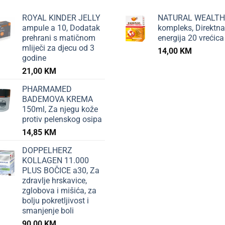
ROYAL KINDER JELLY
NATURAL WEALTH
ampule a 10, Dodatak
kompleks, Direktna
prehrani s matičnom
energija 20 vrećica
mliječi za djecu od 3
14,00
KM
godine
21,00
KM
PHARMAMED
BADEMOVA KREMA
150ml, Za njegu kože
protiv pelenskog osipa
14,85
KM
DOPPELHERZ
KOLLAGEN 11.000
PLUS BOČICE a30, Za
zdravlje hrskavice,
zglobova i mišića, za
bolju pokretljivost i
smanjenje boli
90,00
KM