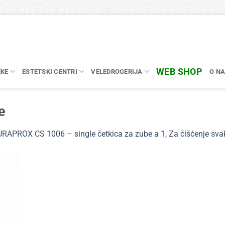
WEB SHOP
EKE
ESTETSKI CENTRI
VELEDROGERIJA
O N
e
RAPROX CS 1006 – single četkica za zube a 1, Za čišćenje sva