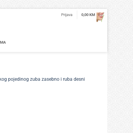
Prijava
0,00
KM
AMA
kog pojedinog zuba zasebno i ruba desni