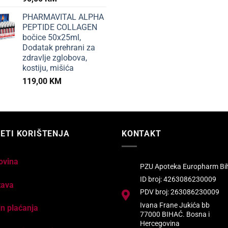
PHARMAVITAL ALPHA
PEPTIDE COLLAGEN
bočice 50x25ml,
Dodatak prehrani za
zdravlje zglobova,
kostiju, mišića
119,00
KM
ETI KORIŠTENJA
KONTAKT
ovina
PZU Apoteka Europharm Bi
ID broj: 4263086230009
tava
PDV broj: 263086230009
Ivana Frane Jukića bb
n plaćanja
77000 BIHAĆ. Bosna i
Hercegovina