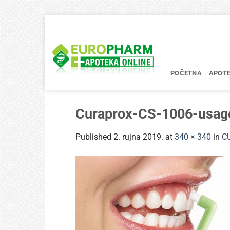
Skip
to
content
POČETNA
APOT
Curaprox-CS-1006-usag
Published
2. rujna 2019.
at
340 × 340
in
CU