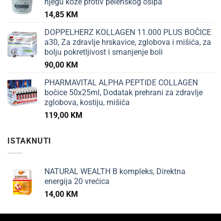
njegu kože protiv pelenskog osipa
14,85
KM
DOPPELHERZ KOLLAGEN 11.000 PLUS BOČICE
a30, Za zdravlje hrskavice, zglobova i mišića, za
bolju pokretljivost i smanjenje boli
90,00
KM
PHARMAVITAL ALPHA PEPTIDE COLLAGEN
bočice 50x25ml, Dodatak prehrani za zdravlje
zglobova, kostiju, mišića
119,00
KM
ISTAKNUTI
NATURAL WEALTH B kompleks, Direktna
energija 20 vrećica
14,00
KM