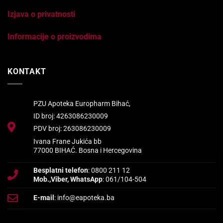
Izjava o privatnosti
Informacije o proizvodima
KONTAKT
PZU Apoteka Europharm Bihać,
ID broj: 4263086230009
PDV broj: 263086230009
Ivana Frane Jukića bb
77000 BIHAĆ. Bosna i Hercegovina
Besplatni telefon
: 0800 211 12
Mob.,Viber, WhatsApp
: 061/104-504
E-mail
: info@eapoteka.ba