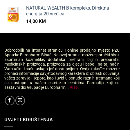
NATURAL WEALTH B kompleks, Direktna
energija 20 vrećica
14,00
KM
Dobrodošli na internet stranicu i online prodajno mjesto PZU
Apoteke Europharm Bihać. Na ovoj stranici možete poručiti širok
asortiman kozmetike, dodataka prehrani, biljnih preparata,
medicinskih proizvoda, proizvoda za djecu i bebe i na taj način
Vam učiniti našu uslugu još dostupnijom. Ovdje također možete
pronaći informacije savjetodavnog karaktera iz oblasti očuvanja
vašeg zdravlja i ljepote, kao i uvid u ponude raznih tretmana koji
su dostupni u našim estetskim centrima Farmalija koji su
sastavni dio Grupacije Europharm...
Više
UVJETI KORIŠTENJA