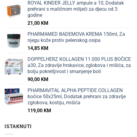
ROYAL KINDER JELLY ampule a 10, Dodatak
prehrani s matičnom mliječi za djecu od 3
godine
21,00
KM
PHARMAMED BADEMOVA KREMA 150ml, Za
njegu kože protiv pelenskog osipa
14,85
KM
DOPPELHERZ KOLLAGEN 11.000 PLUS BOČICE
a30, Za zdravlje hrskavice, zglobova i mišića, za
bolju pokretljivost i smanjenje boli
90,00
KM
PHARMAVITAL ALPHA PEPTIDE COLLAGEN
bočice 50x25ml, Dodatak prehrani za zdravlje
zglobova, kostiju, mišića
119,00
KM
ISTAKNUTI