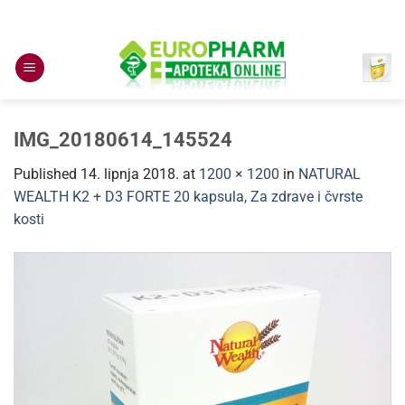
Skip
to
content
IMG_20180614_145524
Published
14. lipnja 2018.
at
1200 × 1200
in
NATURAL
WEALTH K2 + D3 FORTE 20 kapsula, Za zdrave i čvrste
kosti