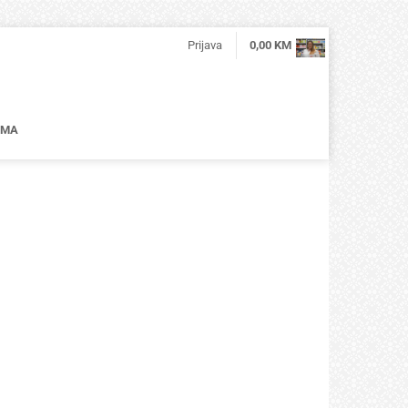
Prijava
0,00
KM
AMA