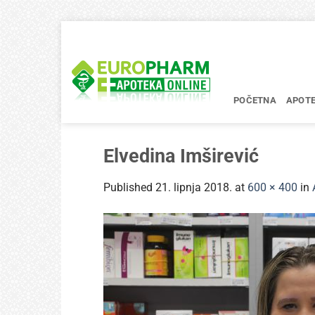
Skip
to
content
POČETNA
APOT
Elvedina Imširević
Published
21. lipnja 2018.
at
600 × 400
in