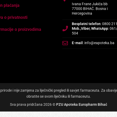
Ivana Frane Jukića bb
n plaćanja
77000 BIHAĆ. Bosna i
Hercegovina
va o privatnosti
Besplatni telefon
: 0800 21
Mob.,Viber, WhatsApp
: 061
rmacije o proizvodima
504
E-mail
: info@eapoteka.ba
irode i nije zamjena za liječnički pregled ili savjet farmaceuta. Za obavi
obratite se svom liječniku ili farmaceutu.
Sva prava pridržana 2026 ©
PZU Apoteka Europharm Bihać