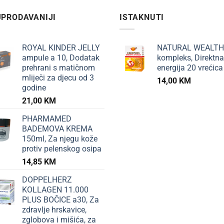
PRODAVANIJI
ISTAKNUTI
ROYAL KINDER JELLY
NATURAL WEALTH
ampule a 10, Dodatak
kompleks, Direktna
prehrani s matičnom
energija 20 vrećica
mliječi za djecu od 3
14,00
KM
godine
21,00
KM
PHARMAMED
BADEMOVA KREMA
150ml, Za njegu kože
protiv pelenskog osipa
14,85
KM
DOPPELHERZ
KOLLAGEN 11.000
PLUS BOČICE a30, Za
zdravlje hrskavice,
zglobova i mišića, za