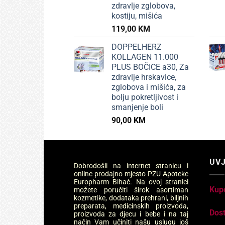
zdravlje zglobova,
kostiju, mišića
119,00
KM
DOPPELHERZ
KOLLAGEN 11.000
PLUS BOČICE a30, Za
zdravlje hrskavice,
zglobova i mišića, za
bolju pokretljivost i
smanjenje boli
90,00
KM
UVJ
Dobrodošli na internet stranicu i
online prodajno mjesto PZU Apoteke
Europharm Bihać. Na ovoj stranici
Kup
možete poručiti širok asortiman
kozmetike, dodataka prehrani, biljnih
preparata, medicinskih proizvoda,
Dos
proizvoda za djecu i bebe i na taj
način Vam učiniti našu uslugu još