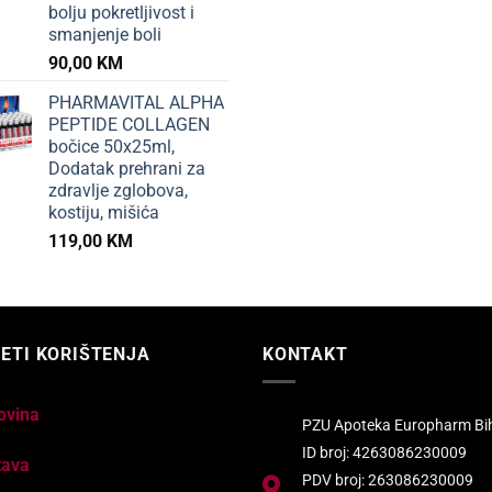
bolju pokretljivost i
smanjenje boli
90,00
KM
PHARMAVITAL ALPHA
PEPTIDE COLLAGEN
bočice 50x25ml,
Dodatak prehrani za
zdravlje zglobova,
kostiju, mišića
119,00
KM
ETI KORIŠTENJA
KONTAKT
ovina
PZU Apoteka Europharm Bi
ID broj: 4263086230009
tava
PDV broj: 263086230009