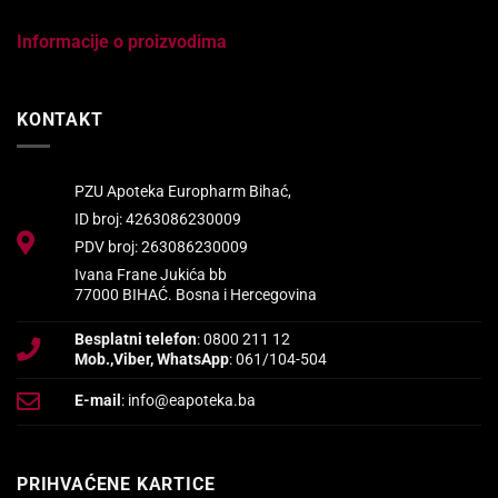
Informacije o proizvodima
KONTAKT
PZU Apoteka Europharm Bihać,
ID broj: 4263086230009
PDV broj: 263086230009
Ivana Frane Jukića bb
77000 BIHAĆ. Bosna i Hercegovina
Besplatni telefon
: 0800 211 12
Mob.,Viber, WhatsApp
: 061/104-504
E-mail
: info@eapoteka.ba
PRIHVAĆENE KARTICE