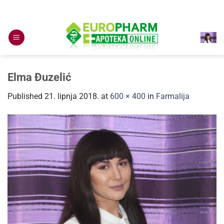
Skip
to
content
Elma Đuzelić
Published
21. lipnja 2018.
at
600 × 400
in
Farmalija