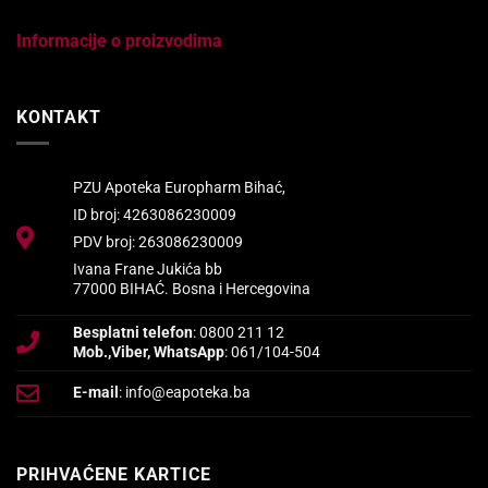
Informacije o proizvodima
KONTAKT
PZU Apoteka Europharm Bihać,
ID broj: 4263086230009
PDV broj: 263086230009
Ivana Frane Jukića bb
77000 BIHAĆ. Bosna i Hercegovina
Besplatni telefon
: 0800 211 12
Mob.,Viber, WhatsApp
: 061/104-504
E-mail
: info@eapoteka.ba
PRIHVAĆENE KARTICE