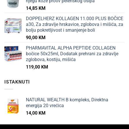
njegu kože protiv pelenskog osipa
14,85
KM
DOPPELHERZ KOLLAGEN 11.000 PLUS BOČICE
a30, Za zdravlje hrskavice, zglobova i mišića, za
bolju pokretljivost i smanjenje boli
90,00
KM
PHARMAVITAL ALPHA PEPTIDE COLLAGEN
bočice 50x25ml, Dodatak prehrani za zdravlje
zglobova, kostiju, mišića
119,00
KM
ISTAKNUTI
NATURAL WEALTH B kompleks, Direktna
energija 20 vrećica
14,00
KM