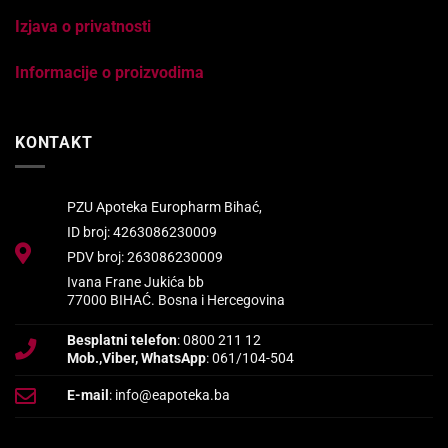
Izjava o privatnosti
Informacije o proizvodima
KONTAKT
PZU Apoteka Europharm Bihać,
ID broj: 4263086230009
PDV broj: 263086230009
Ivana Frane Jukića bb
77000 BIHAĆ. Bosna i Hercegovina
Besplatni telefon
: 0800 211 12
Mob.,Viber, WhatsApp
: 061/104-504
E-mail
: info@eapoteka.ba