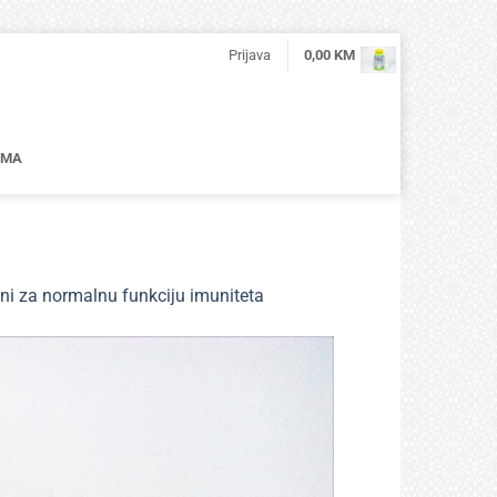
Prijava
0,00
KM
AMA
i za normalnu funkciju imuniteta