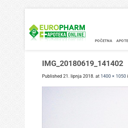
Skip
to
content
POČETNA
APOT
IMG_20180619_141402
Published
21. lipnja 2018.
at
1400 × 1050