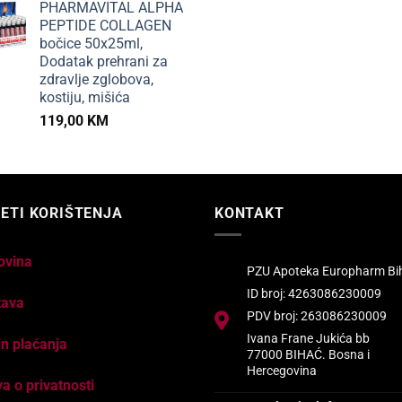
PHARMAVITAL ALPHA
PEPTIDE COLLAGEN
bočice 50x25ml,
Dodatak prehrani za
zdravlje zglobova,
kostiju, mišića
119,00
KM
ETI KORIŠTENJA
KONTAKT
ovina
PZU Apoteka Europharm Bi
ID broj: 4263086230009
tava
PDV broj: 263086230009
Ivana Frane Jukića bb
n plaćanja
77000 BIHAĆ. Bosna i
Hercegovina
va o privatnosti