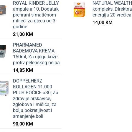
ROYAL KINDER JELLY
NATURAL WEALTH
ampule a 10, Dodatak
kompleks, Direktna
prehrani s matičnom
energija 20 vrećica
mliječi za djecu od 3
14,00
KM
godine
21,00
KM
PHARMAMED
BADEMOVA KREMA
150ml, Za njegu kože
protiv pelenskog osipa
14,85
KM
DOPPELHERZ
KOLLAGEN 11.000
PLUS BOČICE a30, Za
zdravlje hrskavice,
zglobova i mišića, za
bolju pokretljivost i
smanjenje boli
90,00
KM