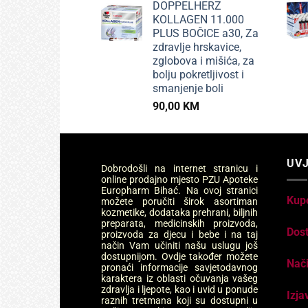
DOPPELHERZ
KOLLAGEN 11.000
PLUS BOČICE a30, Za
zdravlje hrskavice,
zglobova i mišića, za
bolju pokretljivost i
smanjenje boli
90,00
KM
UVJ
Dobrodošli na internet stranicu i
online prodajno mjesto PZU Apoteke
Europharm Bihać. Na ovoj stranici
Kup
možete poručiti širok asortiman
kozmetike, dodataka prehrani, biljnih
preparata, medicinskih proizvoda,
Dos
proizvoda za djecu i bebe i na taj
način Vam učiniti našu uslugu još
dostupnijom. Ovdje također možete
Nači
pronaći informacije savjetodavnog
karaktera iz oblasti očuvanja vašeg
zdravlja i ljepote, kao i uvid u ponude
Izja
raznih tretmana koji su dostupni u