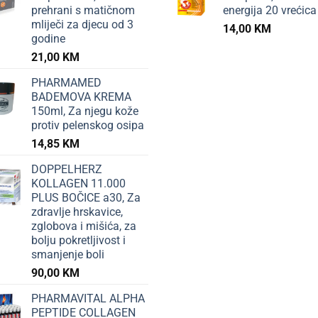
prehrani s matičnom
energija 20 vrećica
mliječi za djecu od 3
14,00
KM
godine
21,00
KM
PHARMAMED
BADEMOVA KREMA
150ml, Za njegu kože
protiv pelenskog osipa
14,85
KM
DOPPELHERZ
KOLLAGEN 11.000
PLUS BOČICE a30, Za
zdravlje hrskavice,
zglobova i mišića, za
bolju pokretljivost i
smanjenje boli
90,00
KM
PHARMAVITAL ALPHA
PEPTIDE COLLAGEN