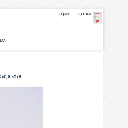
Prijava
0,00
KM
AMA
danja kose