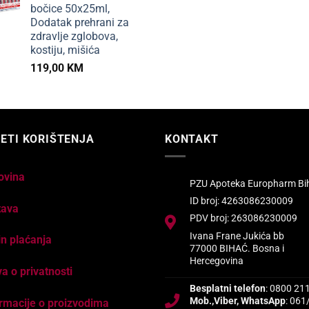
bočice 50x25ml,
Dodatak prehrani za
zdravlje zglobova,
kostiju, mišića
119,00
KM
ETI KORIŠTENJA
KONTAKT
ovina
PZU Apoteka Europharm Bi
ID broj: 4263086230009
tava
PDV broj: 263086230009
Ivana Frane Jukića bb
n plaćanja
77000 BIHAĆ. Bosna i
Hercegovina
va o privatnosti
Besplatni telefon
: 0800 21
Mob.,Viber, WhatsApp
: 061
rmacije o proizvodima