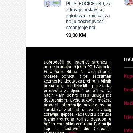
PLUS BOČICE a30, Za
zdravlje hrskavice,
zglobova i mišića, za
bolju pokretljivost i
smanjenje boli
90,00
KM
UVJ
Dobrodošli na internet stranicu i
online prodajno mjesto PZU Apoteke
Europharm Bihać. Na ovoj stranici
Kup
možete poručiti širok asortiman
kozmetike, dodataka prehrani, biljnih
preparata, medicinskih proizvoda,
Dos
proizvoda za djecu i bebe i na taj
način Vam učiniti našu uslugu još
dostupnijom. Ovdje također možete
Nači
pronaći informacije savjetodavnog
karaktera iz oblasti očuvanja vašeg
zdravlja i ljepote, kao i uvid u ponude
Izja
raznih tretmana koji su dostupni u
našim estetskim centrima Farmalija
koji su sastavni dio Grupacije
Info