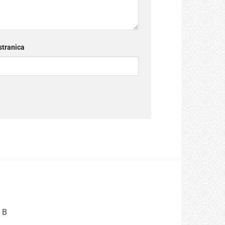
tranica
 B