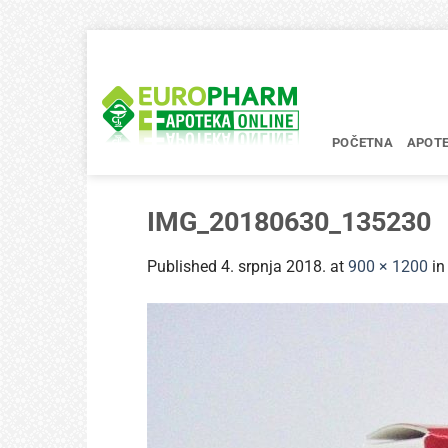
Skip
to
content
POČETNA
APOT
IMG_20180630_135230
Published
4. srpnja 2018.
at
900 × 1200
i