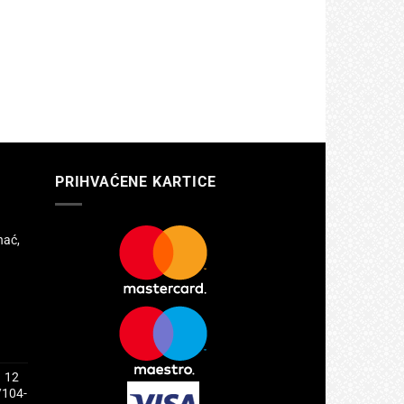
PRIHVAĆENE KARTICE
hać,
1 12
/104-