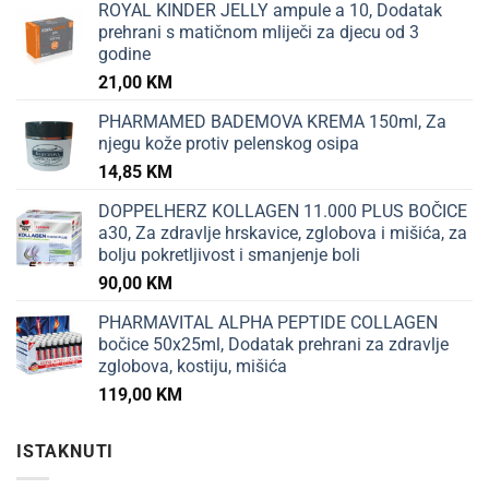
ROYAL KINDER JELLY ampule a 10, Dodatak
prehrani s matičnom mliječi za djecu od 3
godine
21,00
KM
PHARMAMED BADEMOVA KREMA 150ml, Za
njegu kože protiv pelenskog osipa
14,85
KM
DOPPELHERZ KOLLAGEN 11.000 PLUS BOČICE
a30, Za zdravlje hrskavice, zglobova i mišića, za
bolju pokretljivost i smanjenje boli
90,00
KM
PHARMAVITAL ALPHA PEPTIDE COLLAGEN
bočice 50x25ml, Dodatak prehrani za zdravlje
zglobova, kostiju, mišića
119,00
KM
ISTAKNUTI