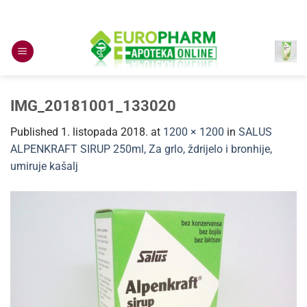
Skip
to
content
IMG_20181001_133020
Published
1. listopada 2018.
at
1200 × 1200
in
SALUS
ALPENKRAFT SIRUP 250ml, Za grlo, ždrijelo i bronhije,
umiruje kašalj