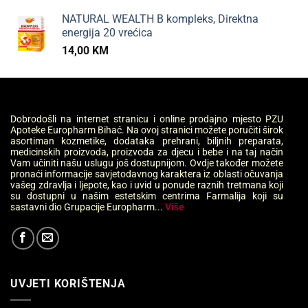
NATURAL WEALTH B kompleks, Direktna
energija 20 vrećica
14,00
KM
Dobrodošli na internet stranicu i online prodajno mjesto PZU
Apoteke Europharm Bihać. Na ovoj stranici možete poručiti širok
asortiman kozmetike, dodataka prehrani, biljnih preparata,
medicinskih proizvoda, proizvoda za djecu i bebe i na taj način
Vam učiniti našu uslugu još dostupnijom. Ovdje također možete
pronaći informacije savjetodavnog karaktera iz oblasti očuvanja
vašeg zdravlja i ljepote, kao i uvid u ponude raznih tretmana koji
su dostupni u našim estetskim centrima Farmalija koji su
sastavni dio Grupacije Europharm...
Više
UVJETI KORIŠTENJA