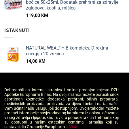
bočice 50x25ml, Dodatak prehrani za zdravlje
zglobova, kostiju, mišića
119,00
KM
ISTAKNUTI
NATURAL WEALTH B kompleks, Direktna
energija 20 vrećica
14,00
KM
Dobrodošli na internet stranicu i online prodajno mjesto PZU
Apoteke Europharm Bihać. Na ovoj stranici možete poručiti širok
asortiman kozmetike, dodataka prehrani, biljnih preparata,
medicinskih proizvoda, proizvoda za djecu i bebe i na taj način
Vam učiniti našu uslugu još dostupnijom. Ovdje također možete
pronaći informacije savjetodavnog karaktera iz oblasti očuvanja
vašeg zdravlja i ljepote, kao i uvid u ponude raznih tretmana koji
su dostupni u našim estetskim centrima Farmalija koji su
sastavni dio Grupacije Europharm...
Više