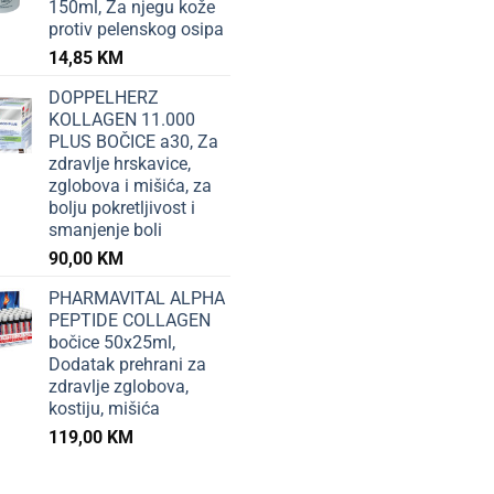
150ml, Za njegu kože
protiv pelenskog osipa
14,85
KM
DOPPELHERZ
KOLLAGEN 11.000
PLUS BOČICE a30, Za
zdravlje hrskavice,
zglobova i mišića, za
bolju pokretljivost i
smanjenje boli
90,00
KM
PHARMAVITAL ALPHA
PEPTIDE COLLAGEN
bočice 50x25ml,
Dodatak prehrani za
zdravlje zglobova,
kostiju, mišića
119,00
KM