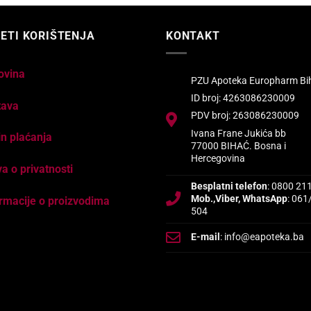
ETI KORIŠTENJA
KONTAKT
ovina
PZU Apoteka Europharm Bi
ID broj: 4263086230009
tava
PDV broj: 263086230009
Ivana Frane Jukića bb
n plaćanja
77000 BIHAĆ. Bosna i
Hercegovina
va o privatnosti
Besplatni telefon
: 0800 21
Mob.,Viber, WhatsApp
: 061
rmacije o proizvodima
504
E-mail
: info@eapoteka.ba