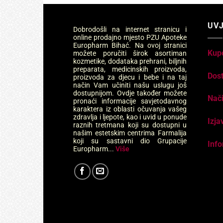
UVJ
Dobrodošli na internet stranicu i
online prodajno mjesto PZU Apoteke
Europharm Bihać. Na ovoj stranici
Kup
možete poručiti širok asortiman
kozmetike, dodataka prehrani, biljnih
preparata, medicinskih proizvoda,
Dos
proizvoda za djecu i bebe i na taj
način Vam učiniti našu uslugu još
dostupnijom. Ovdje također možete
Nači
pronaći informacije savjetodavnog
karaktera iz oblasti očuvanja vašeg
zdravlja i ljepote, kao i uvid u ponude
Izja
raznih tretmana koji su dostupni u
našim estetskim centrima Farmalija
koji su sastavni dio Grupacije
Info
Europharm...
Više