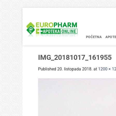
Skip
to
content
POČETNA
APOT
IMG_20181017_161955
Published
20. listopada 2018.
at
1200 × 1