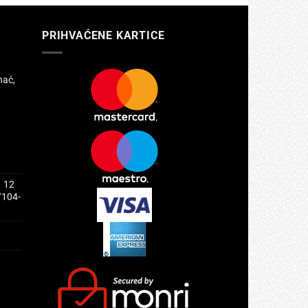
PRIHVAĆENE KARTICE
hać,
1 12
/104-