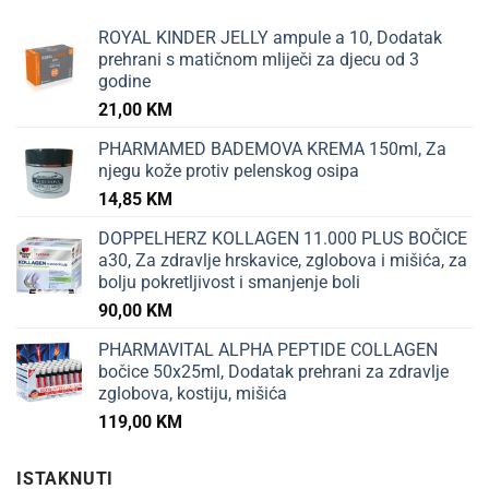
ROYAL KINDER JELLY ampule a 10, Dodatak
prehrani s matičnom mliječi za djecu od 3
godine
21,00
KM
PHARMAMED BADEMOVA KREMA 150ml, Za
njegu kože protiv pelenskog osipa
14,85
KM
DOPPELHERZ KOLLAGEN 11.000 PLUS BOČICE
a30, Za zdravlje hrskavice, zglobova i mišića, za
bolju pokretljivost i smanjenje boli
90,00
KM
PHARMAVITAL ALPHA PEPTIDE COLLAGEN
bočice 50x25ml, Dodatak prehrani za zdravlje
zglobova, kostiju, mišića
119,00
KM
ISTAKNUTI