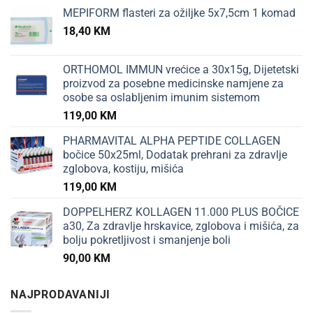
MEPIFORM flasteri za ožiljke 5x7,5cm 1 komad
18,40
KM
ORTHOMOL IMMUN vrećice a 30x15g, Dijetetski
proizvod za posebne medicinske namjene za
osobe sa oslabljenim imunim sistemom
119,00
KM
PHARMAVITAL ALPHA PEPTIDE COLLAGEN
bočice 50x25ml, Dodatak prehrani za zdravlje
zglobova, kostiju, mišića
119,00
KM
DOPPELHERZ KOLLAGEN 11.000 PLUS BOČICE
a30, Za zdravlje hrskavice, zglobova i mišića, za
bolju pokretljivost i smanjenje boli
90,00
KM
NAJPRODAVANIJI