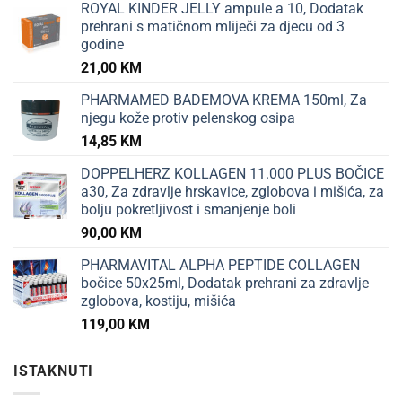
ROYAL KINDER JELLY ampule a 10, Dodatak
prehrani s matičnom mliječi za djecu od 3
godine
21,00
KM
PHARMAMED BADEMOVA KREMA 150ml, Za
njegu kože protiv pelenskog osipa
14,85
KM
DOPPELHERZ KOLLAGEN 11.000 PLUS BOČICE
a30, Za zdravlje hrskavice, zglobova i mišića, za
bolju pokretljivost i smanjenje boli
90,00
KM
PHARMAVITAL ALPHA PEPTIDE COLLAGEN
bočice 50x25ml, Dodatak prehrani za zdravlje
zglobova, kostiju, mišića
119,00
KM
ISTAKNUTI