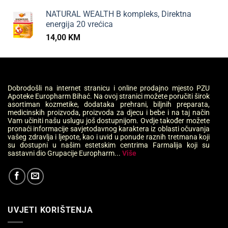
NATURAL WEALTH B kompleks, Direktna
energija 20 vrećica
14,00
KM
Dobrodošli na internet stranicu i online prodajno mjesto PZU
Apoteke Europharm Bihać. Na ovoj stranici možete poručiti širok
asortiman kozmetike, dodataka prehrani, biljnih preparata,
medicinskih proizvoda, proizvoda za djecu i bebe i na taj način
Vam učiniti našu uslugu još dostupnijom. Ovdje također možete
pronaći informacije savjetodavnog karaktera iz oblasti očuvanja
vašeg zdravlja i ljepote, kao i uvid u ponude raznih tretmana koji
su dostupni u našim estetskim centrima Farmalija koji su
sastavni dio Grupacije Europharm...
Više
UVJETI KORIŠTENJA