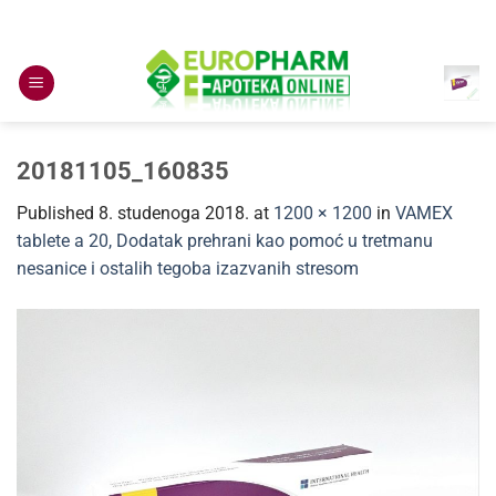
Skip
to
content
20181105_160835
Published
8. studenoga 2018.
at
1200 × 1200
in
VAMEX
tablete a 20, Dodatak prehrani kao pomoć u tretmanu
nesanice i ostalih tegoba izazvanih stresom