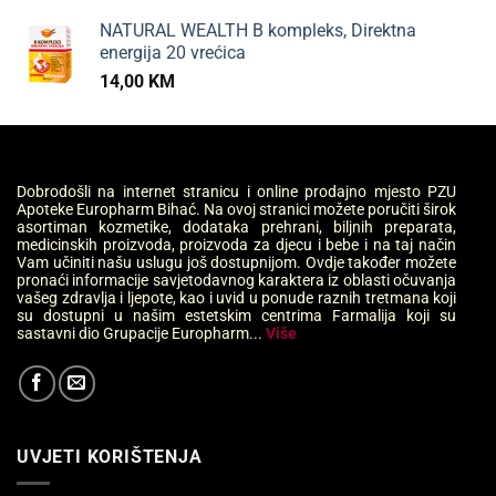
NATURAL WEALTH B kompleks, Direktna
energija 20 vrećica
14,00
KM
Dobrodošli na internet stranicu i online prodajno mjesto PZU
Apoteke Europharm Bihać. Na ovoj stranici možete poručiti širok
asortiman kozmetike, dodataka prehrani, biljnih preparata,
medicinskih proizvoda, proizvoda za djecu i bebe i na taj način
Vam učiniti našu uslugu još dostupnijom. Ovdje također možete
pronaći informacije savjetodavnog karaktera iz oblasti očuvanja
vašeg zdravlja i ljepote, kao i uvid u ponude raznih tretmana koji
su dostupni u našim estetskim centrima Farmalija koji su
sastavni dio Grupacije Europharm...
Više
UVJETI KORIŠTENJA