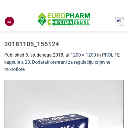
Skip
to
content
20181105_155124
Published
8. studenoga 2018.
at
1200 × 1200
in
PROLIFE
kapsule a 20, Dodatak prehrani za regulaciju crijevne
mikroflore