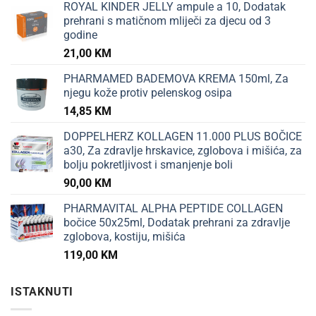
ROYAL KINDER JELLY ampule a 10, Dodatak
prehrani s matičnom mliječi za djecu od 3
godine
21,00
KM
PHARMAMED BADEMOVA KREMA 150ml, Za
njegu kože protiv pelenskog osipa
14,85
KM
DOPPELHERZ KOLLAGEN 11.000 PLUS BOČICE
a30, Za zdravlje hrskavice, zglobova i mišića, za
bolju pokretljivost i smanjenje boli
90,00
KM
PHARMAVITAL ALPHA PEPTIDE COLLAGEN
bočice 50x25ml, Dodatak prehrani za zdravlje
zglobova, kostiju, mišića
119,00
KM
ISTAKNUTI