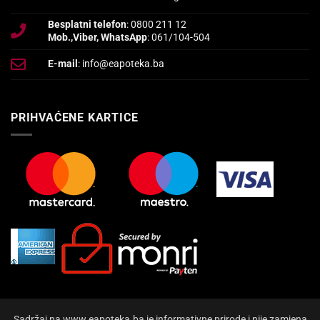
Besplatni telefon
: 0800 211 12
Mob.,Viber, WhatsApp
: 061/104-504
E-mail
: info@eapoteka.ba
PRIHVAĆENE KARTICE
Sadržaj na www.eapoteka.ba je informativne prirode i nije zamjena