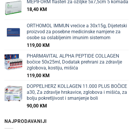
MEPIFORM flasteri za ožiljke 5x7,5cm 5 komada
18,40
KM
ORTHOMOL IMMUN vrećice a 30x15g, Dijetetski
proizvod za posebne medicinske namjene za
osobe sa oslabljenim imunim sistemom
119,00
KM
PHARMAVITAL ALPHA PEPTIDE COLLAGEN
bočice 50x25ml, Dodatak prehrani za zdravlje
zglobova, kostiju, mišića
119,00
KM
DOPPELHERZ KOLLAGEN 11.000 PLUS BOČICE
a30, Za zdravlje hrskavice, zglobova i mišića, za
bolju pokretljivost i smanjenje boli
90,00
KM
NAJPRODAVANIJI