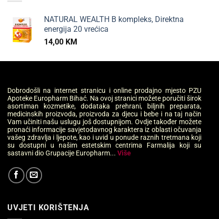
NATURAL WEALTH B kompleks, Direktna
energija 20 vrećica
14,00
KM
Dobrodošli na internet stranicu i online prodajno mjesto PZU
Apoteke Europharm Bihać. Na ovoj stranici možete poručiti širok
asortiman kozmetike, dodataka prehrani, biljnih preparata,
medicinskih proizvoda, proizvoda za djecu i bebe i na taj način
Vam učiniti našu uslugu još dostupnijom. Ovdje također možete
pronaći informacije savjetodavnog karaktera iz oblasti očuvanja
vašeg zdravlja i ljepote, kao i uvid u ponude raznih tretmana koji
su dostupni u našim estetskim centrima Farmalija koji su
sastavni dio Grupacije Europharm...
Više
UVJETI KORIŠTENJA