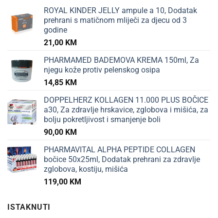
ROYAL KINDER JELLY ampule a 10, Dodatak
prehrani s matičnom mliječi za djecu od 3
godine
21,00
KM
PHARMAMED BADEMOVA KREMA 150ml, Za
njegu kože protiv pelenskog osipa
14,85
KM
DOPPELHERZ KOLLAGEN 11.000 PLUS BOČICE
a30, Za zdravlje hrskavice, zglobova i mišića, za
bolju pokretljivost i smanjenje boli
90,00
KM
PHARMAVITAL ALPHA PEPTIDE COLLAGEN
bočice 50x25ml, Dodatak prehrani za zdravlje
zglobova, kostiju, mišića
119,00
KM
ISTAKNUTI