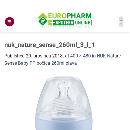
Skip
to
content
nuk_nature_sense_260ml_3_l_1
Published
20. prosinca 2018.
at
400 × 480
in
NUK Nature
Sense Baby PP bočica 260ml plava