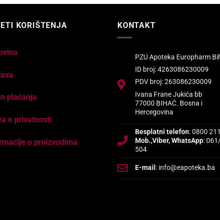
ETI KORIŠTENJA
KONTAKT
ovina
PZU Apoteka Europharm Bi
ID broj: 4263086230009
tava
PDV broj: 263086230009
Ivana Frane Jukića bb
n plaćanja
77000 BIHAĆ. Bosna i
Hercegovina
va o privatnosti
Besplatni telefon
: 0800 21
Mob.,Viber, WhatsApp
: 061
rmacije o proizvodima
504
E-mail
: info@eapoteka.ba