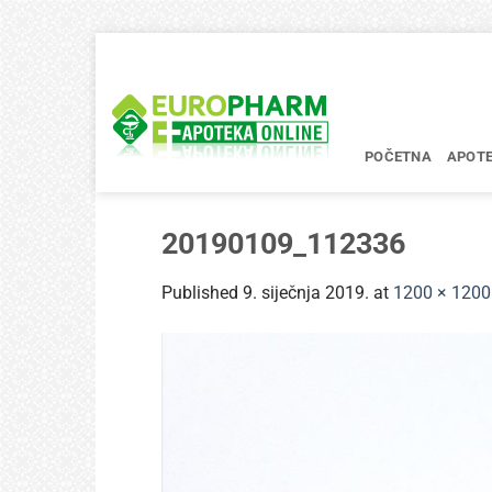
Skip
to
content
POČETNA
APOT
20190109_112336
Published
9. siječnja 2019.
at
1200 × 1200