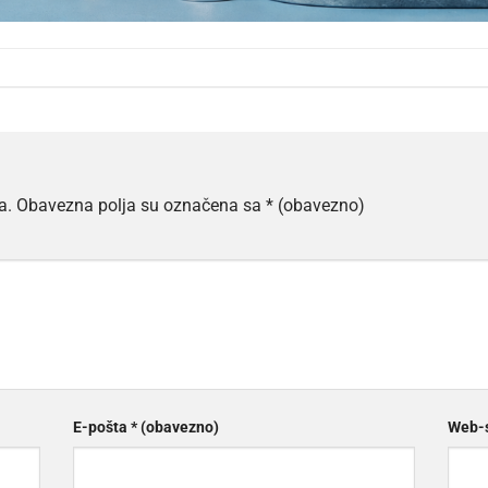
a.
Obavezna polja su označena sa
* (obavezno)
E-pošta
* (obavezno)
Web-s