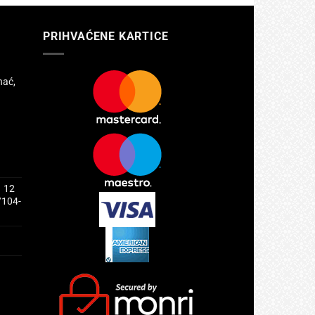
PRIHVAĆENE KARTICE
hać,
1 12
/104-