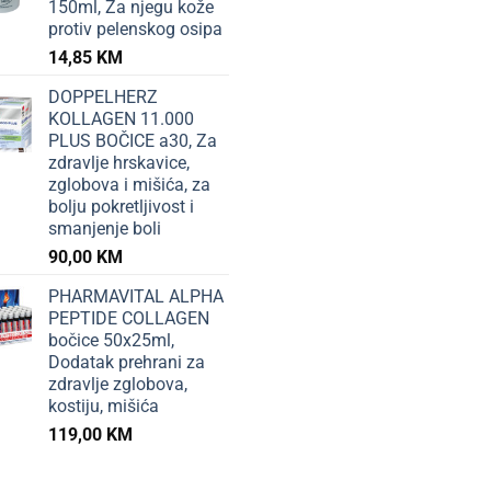
150ml, Za njegu kože
protiv pelenskog osipa
14,85
KM
DOPPELHERZ
KOLLAGEN 11.000
PLUS BOČICE a30, Za
zdravlje hrskavice,
zglobova i mišića, za
bolju pokretljivost i
smanjenje boli
90,00
KM
PHARMAVITAL ALPHA
PEPTIDE COLLAGEN
bočice 50x25ml,
Dodatak prehrani za
zdravlje zglobova,
kostiju, mišića
119,00
KM