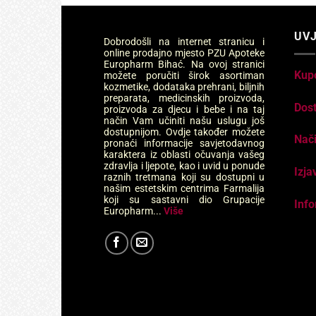
UVJ
Dobrodošli na internet stranicu i
online prodajno mjesto PZU Apoteke
Europharm Bihać. Na ovoj stranici
Kup
možete poručiti širok asortiman
kozmetike, dodataka prehrani, biljnih
preparata, medicinskih proizvoda,
Dos
proizvoda za djecu i bebe i na taj
način Vam učiniti našu uslugu još
dostupnijom. Ovdje također možete
Nači
pronaći informacije savjetodavnog
karaktera iz oblasti očuvanja vašeg
zdravlja i ljepote, kao i uvid u ponude
Izja
raznih tretmana koji su dostupni u
našim estetskim centrima Farmalija
koji su sastavni dio Grupacije
Info
Europharm...
Više