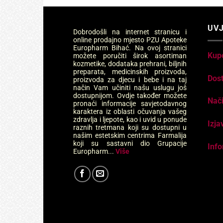
UVJ
Dobrodošli na internet stranicu i
online prodajno mjesto PZU Apoteke
Europharm Bihać. Na ovoj stranici
Kup
možete poručiti širok asortiman
kozmetike, dodataka prehrani, biljnih
preparata, medicinskih proizvoda,
Dos
proizvoda za djecu i bebe i na taj
način Vam učiniti našu uslugu još
dostupnijom. Ovdje također možete
Nači
pronaći informacije savjetodavnog
karaktera iz oblasti očuvanja vašeg
zdravlja i ljepote, kao i uvid u ponude
Izja
raznih tretmana koji su dostupni u
našim estetskim centrima Farmalija
koji su sastavni dio Grupacije
Info
Europharm...
Više