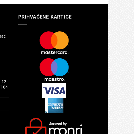
PRIHVAĆENE KARTICE
hać,
1 12
/104-