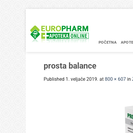
Skip
to
content
POČETNA
APOT
prosta balance
Published
1. veljače 2019.
at
800 × 607
in