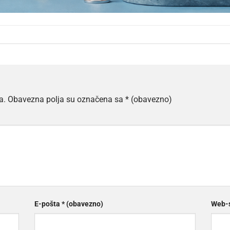
a.
Obavezna polja su označena sa
* (obavezno)
E-pošta
* (obavezno)
Web-s