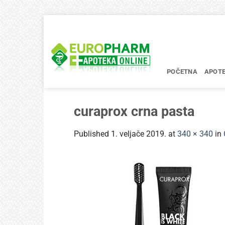
Skip
to
content
POČETNA
APOT
curaprox crna pasta
Published
1. veljače 2019.
at
340 × 340
in