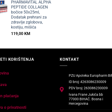
PHARMAVITAL ALPHA
PEPTIDE COLLAGEN
bočice 50x25ml,
Dodatak prehrani za
zdravlje zglobova,
kostiju, mišića
119,00
KM
ETI KORIŠTENJA
KONTAKT
ovina
PZU Apoteka Europharm Bi
ID broj: 4263086230009
tava
PDV broj: 263086230009
Ivana Frane Jukića bb
n plaćanja
77000 BIHAĆ. Bosna i
Hercegovina
va o privatnosti