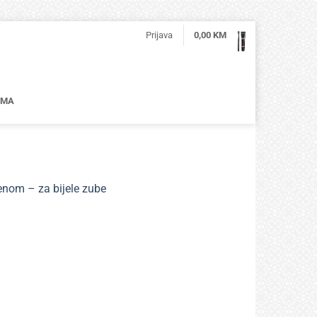
Prijava
0,00
KM
AMA
enom – za bijele zube