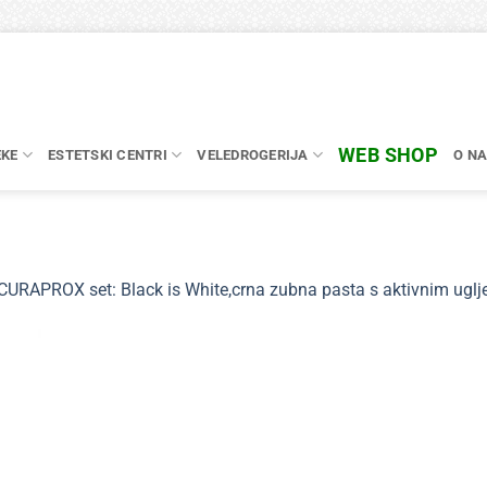
WEB SHOP
EKE
ESTETSKI CENTRI
VELEDROGERIJA
O N
CURAPROX set: Black is White,crna zubna pasta s aktivnim uglj