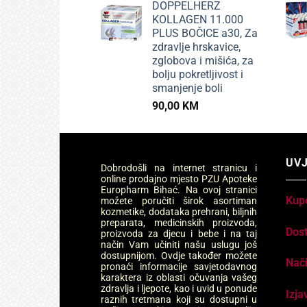
DOPPELHERZ
KOLLAGEN 11.000
PLUS BOČICE a30, Za
zdravlje hrskavice,
zglobova i mišića, za
bolju pokretljivost i
smanjenje boli
90,00
KM
UVJ
Dobrodošli na internet stranicu i
online prodajno mjesto PZU Apoteke
Europharm Bihać. Na ovoj stranici
Kup
možete poručiti širok asortiman
kozmetike, dodataka prehrani, biljnih
preparata, medicinskih proizvoda,
Dos
proizvoda za djecu i bebe i na taj
način Vam učiniti našu uslugu još
dostupnijom. Ovdje također možete
Nači
pronaći informacije savjetodavnog
karaktera iz oblasti očuvanja vašeg
zdravlja i ljepote, kao i uvid u ponude
Izja
raznih tretmana koji su dostupni u