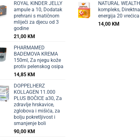
ROYAL KINDER JELLY
NATURAL WEALTH
ampule a 10, Dodatak
kompleks, Direktna
prehrani s matičnom
energija 20 vrećica
mliječi za djecu od 3
14,00
KM
godine
21,00
KM
PHARMAMED
BADEMOVA KREMA
150ml, Za njegu kože
protiv pelenskog osipa
14,85
KM
DOPPELHERZ
KOLLAGEN 11.000
PLUS BOČICE a30, Za
zdravlje hrskavice,
zglobova i mišića, za
bolju pokretljivost i
smanjenje boli
90,00
KM