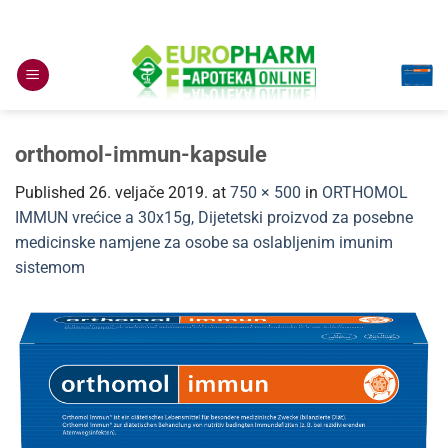
Skip
to
content
orthomol-immun-kapsule
Published
26. veljače 2019.
at
750 × 500
in
ORTHOMOL
IMMUN vrećice a 30x15g, Dijetetski proizvod za posebne
medicinske namjene za osobe sa oslabljenim imunim
sistemom