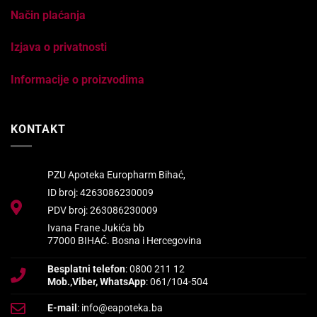
Način plaćanja
Izjava o privatnosti
Informacije o proizvodima
KONTAKT
PZU Apoteka Europharm Bihać,
ID broj: 4263086230009
PDV broj: 263086230009
Ivana Frane Jukića bb
77000 BIHAĆ. Bosna i Hercegovina
Besplatni telefon
: 0800 211 12
Mob.,Viber, WhatsApp
: 061/104-504
E-mail
: info@eapoteka.ba