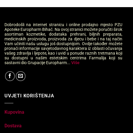
Dobrodošli na internet stranicu i online prodajno mjesto PZU
Apoteke Europharm Bihać. Na ovoj stranici možete poručiti širok
asortiman kozmetike, dodataka prehrani, biljnih preparata,
medicinskih proizvoda, proizvoda za djecu i bebe i na taj način
Vam učiniti našu uslugu još dostupnijom. Ovdje također možete
pronaći informacije savjetodavnog karaktera iz oblasti očuvanja
vašeg zdravlja i ljepote, kao i uvid u ponude raznih tretmana koji
su dostupni u našim estetskim centrima Farmalija koji su
sastavni dio Grupacije Europharm...
Više
UVJETI KORIŠTENJA
Kupovina
Dostava