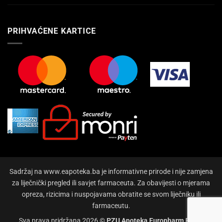
PRIHVAĆENE KARTICE
Sadržaj na www.eapoteka.ba je informativne prirode i nije zamjena
za liječnički pregled ili savjet farmaceuta. Za obavijesti o mjerama
opreza, rizicima i nuspojavama obratite se svom liječniku ili
farmaceutu.
Sva prava pridržana 2026 ©
PZU Apoteka Europharm Bihać