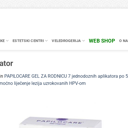
WEB SHOP
EKE
ESTETSKI CENTRI
VELEDROGERIJA
O N
kator
in
PAPILOCARE GEL ZA RODNICU 7 jednodoznih aplikatora po 5 ml
omoćno liječenje lezija uzrokovanih HPV-om