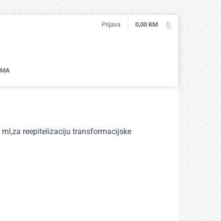
Prijava
0,00
KM
AMA
,za reepitelizaciju transformacijske