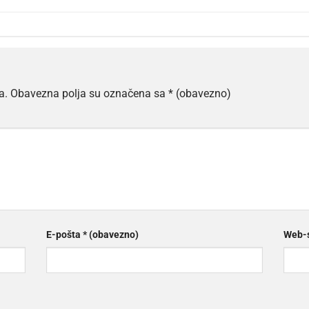
a.
Obavezna polja su označena sa
* (obavezno)
E-pošta
* (obavezno)
Web-s