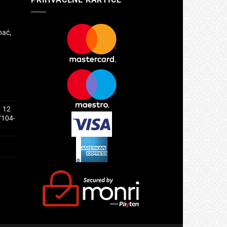
hać,
1 12
/104-