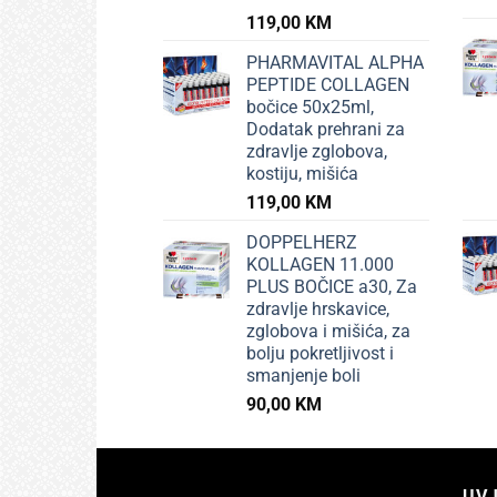
119,00
KM
PHARMAVITAL ALPHA
PEPTIDE COLLAGEN
bočice 50x25ml,
Dodatak prehrani za
zdravlje zglobova,
kostiju, mišića
119,00
KM
DOPPELHERZ
KOLLAGEN 11.000
PLUS BOČICE a30, Za
zdravlje hrskavice,
zglobova i mišića, za
bolju pokretljivost i
smanjenje boli
90,00
KM
UVJ