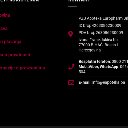
ovina
PZU Apoteka Europharm Bi
ID broj: 4263086230009
tava
PDV broj: 263086230009
Ivana Frane Jukića bb
n plaćanja
77000 BIHAĆ. Bosna i
Hercegovina
va o privatnosti
Besplatni telefon
: 0800 21
Mob.,Viber, WhatsApp
: 061
rmacije o proizvodima
504
E-mail
: info@eapoteka.ba