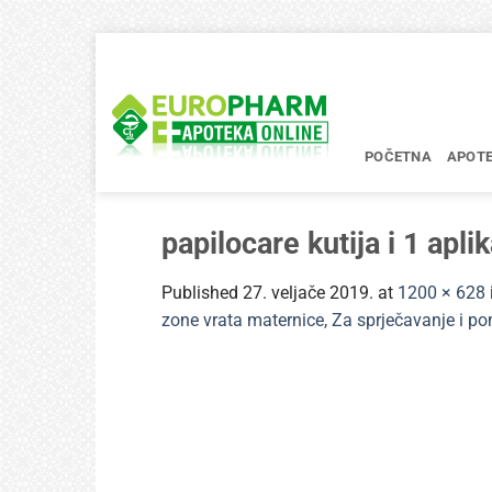
Skip
to
content
POČETNA
APOT
papilocare kutija i 1 apli
Published
27. veljače 2019.
at
1200 × 628
zone vrata maternice, Za sprječavanje i p