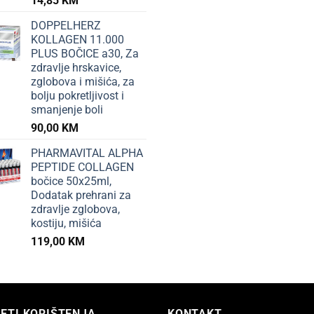
14,85
KM
DOPPELHERZ
KOLLAGEN 11.000
PLUS BOČICE a30, Za
zdravlje hrskavice,
zglobova i mišića, za
bolju pokretljivost i
smanjenje boli
90,00
KM
PHARMAVITAL ALPHA
PEPTIDE COLLAGEN
bočice 50x25ml,
Dodatak prehrani za
zdravlje zglobova,
kostiju, mišića
119,00
KM
ETI KORIŠTENJA
KONTAKT