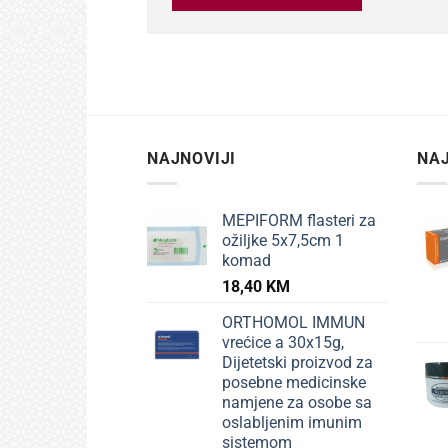
NAJNOVIJI
NAJ
MEPIFORM flasteri za
ožiljke 5x7,5cm 1
komad
18,40
KM
ORTHOMOL IMMUN
vrećice a 30x15g,
Dijetetski proizvod za
posebne medicinske
namjene za osobe sa
oslabljenim imunim
sistemom