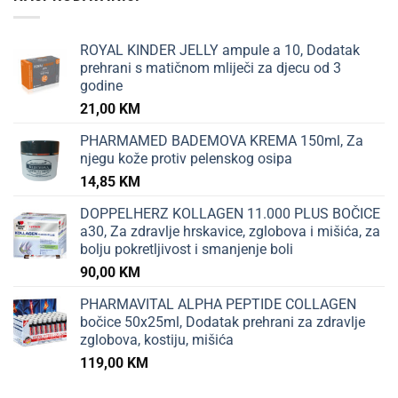
ROYAL KINDER JELLY ampule a 10, Dodatak
prehrani s matičnom mliječi za djecu od 3
godine
21,00
KM
PHARMAMED BADEMOVA KREMA 150ml, Za
njegu kože protiv pelenskog osipa
14,85
KM
DOPPELHERZ KOLLAGEN 11.000 PLUS BOČICE
a30, Za zdravlje hrskavice, zglobova i mišića, za
bolju pokretljivost i smanjenje boli
90,00
KM
PHARMAVITAL ALPHA PEPTIDE COLLAGEN
bočice 50x25ml, Dodatak prehrani za zdravlje
zglobova, kostiju, mišića
119,00
KM