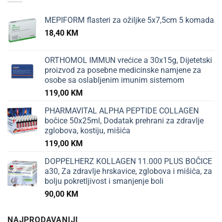
MEPIFORM flasteri za ožiljke 5x7,5cm 5 komada
18,40
KM
ORTHOMOL IMMUN vrećice a 30x15g, Dijetetski
proizvod za posebne medicinske namjene za
osobe sa oslabljenim imunim sistemom
119,00
KM
PHARMAVITAL ALPHA PEPTIDE COLLAGEN
bočice 50x25ml, Dodatak prehrani za zdravlje
zglobova, kostiju, mišića
119,00
KM
DOPPELHERZ KOLLAGEN 11.000 PLUS BOČICE
a30, Za zdravlje hrskavice, zglobova i mišića, za
bolju pokretljivost i smanjenje boli
90,00
KM
NAJPRODAVANIJI