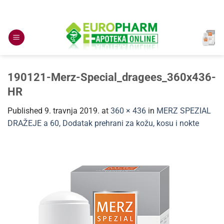
Skip
to
content
190121-Merz-Special_dragees_360x436-
HR
Published
9. travnja 2019.
at
360 × 436
in
MERZ SPEZIAL
DRAŽEJE a 60, Dodatak prehrani za kožu, kosu i nokte