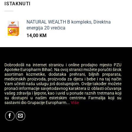
ISTAKNUTI
NATURAL WEALTH B kompleks, Direktna
energija 20 vrećica
14,00
KM
Dobrodošli na internet stranicu i online prodajno mjesto PZU
Apoteke Europharm Bihać. Na ovoj stranici možete poručiti širok
asortiman kozmetike, dodataka prehrani, biljnih preparata,
medicinskih proizvoda, proizvoda za djecu i bebe i na taj način
Vam učiniti našu uslugu još dostupnijom. Ovdje također možete
pronaći informacije savjetodavnog karaktera iz oblasti očuvanja
vašeg zdravlja i ljepote, kao i uvid u ponude raznih tretmana koji
su dostupni u našim estetskim centrima Farmalija koji su
sastavni dio Grupacije Europharm...
Više