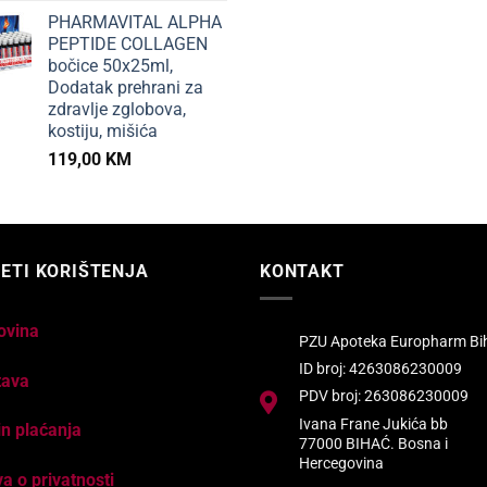
PHARMAVITAL ALPHA
PEPTIDE COLLAGEN
bočice 50x25ml,
Dodatak prehrani za
zdravlje zglobova,
kostiju, mišića
119,00
KM
ETI KORIŠTENJA
KONTAKT
ovina
PZU Apoteka Europharm Bi
ID broj: 4263086230009
tava
PDV broj: 263086230009
Ivana Frane Jukića bb
n plaćanja
77000 BIHAĆ. Bosna i
Hercegovina
va o privatnosti