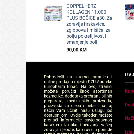
DOPPELHERZ
KOLLAGEN 11.000
PLUS BOČICE a30, Za
zdravlje hrskavice,
zglobova i mišića, za
bolju pokretljivost i
smanjenje boli
90,00
KM
UVJ
Dobrodošli na internet stranicu i
online prodajno mjesto PZU Apoteke
Europharm Bihać. Na ovoj stranici
Kup
možete poručiti širok asortiman
kozmetike, dodataka prehrani, biljnih
preparata, medicinskih proizvoda,
Dos
proizvoda za djecu i bebe i na taj
način Vam učiniti našu uslugu još
dostupnijom. Ovdje također možete
Nači
pronaći informacije savjetodavnog
karaktera iz oblasti očuvanja vašeg
zdravlja i ljepote, kao i uvid u ponude
Izja