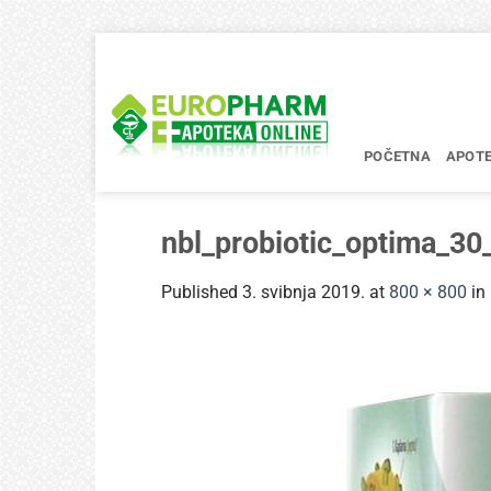
Skip
to
content
POČETNA
APOT
nbl_probiotic_optima_30
Published
3. svibnja 2019.
at
800 × 800
in