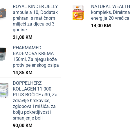
ROYAL KINDER JELLY
NATURAL WEALTH
ampule a 10, Dodatak
kompleks, Direktna
prehrani s matičnom
energija 20 vrećica
mliječi za djecu od 3
14,00
KM
godine
21,00
KM
PHARMAMED
BADEMOVA KREMA
150ml, Za njegu kože
protiv pelenskog osipa
14,85
KM
DOPPELHERZ
KOLLAGEN 11.000
PLUS BOČICE a30, Za
zdravlje hrskavice,
zglobova i mišića, za
bolju pokretljivost i
smanjenje boli
90,00
KM