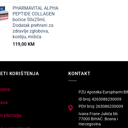
PHARMAVITAL ALPHA
PEPTIDE COLLAGEN
bočice 50x25ml,
Dodatak prehrani za
zdravlje zglobova,
kostiju, mišića
119,00
KM
ETI KORIŠTENJA
KONTAKT
ovina
PZU Apoteka Europharm Bi
ID broj: 4263086230009
tava
PDV broj: 263086230009
Ivana Frane Jukića bb
n plaćanja
77000 BIHAĆ. Bosna i
Hercegovina