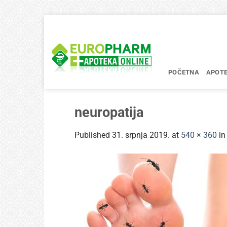
Skip
to
content
POČETNA
APOT
neuropatija
Published
31. srpnja 2019.
at
540 × 360
i