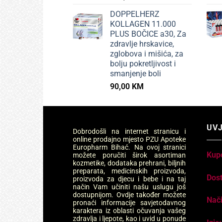
DOPPELHERZ
KOLLAGEN 11.000
PLUS BOČICE a30, Za
zdravlje hrskavice,
zglobova i mišića, za
bolju pokretljivost i
smanjenje boli
90,00
KM
UVJ
Dobrodošli na internet stranicu i
online prodajno mjesto PZU Apoteke
Europharm Bihać. Na ovoj stranici
Kup
možete poručiti širok asortiman
kozmetike, dodataka prehrani, biljnih
preparata, medicinskih proizvoda,
Dos
proizvoda za djecu i bebe i na taj
način Vam učiniti našu uslugu još
dostupnijom. Ovdje također možete
Nači
pronaći informacije savjetodavnog
karaktera iz oblasti očuvanja vašeg
zdravlja i ljepote, kao i uvid u ponude