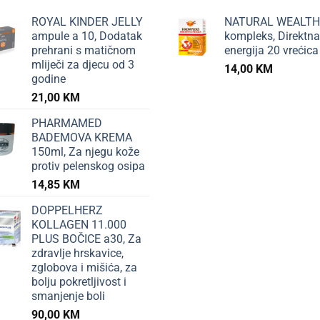
ROYAL KINDER JELLY
NATURAL WEALTH
ampule a 10, Dodatak
kompleks, Direktna
prehrani s matičnom
energija 20 vrećica
mliječi za djecu od 3
14,00
KM
godine
21,00
KM
PHARMAMED
BADEMOVA KREMA
150ml, Za njegu kože
protiv pelenskog osipa
14,85
KM
DOPPELHERZ
KOLLAGEN 11.000
PLUS BOČICE a30, Za
zdravlje hrskavice,
zglobova i mišića, za
bolju pokretljivost i
smanjenje boli
90,00
KM