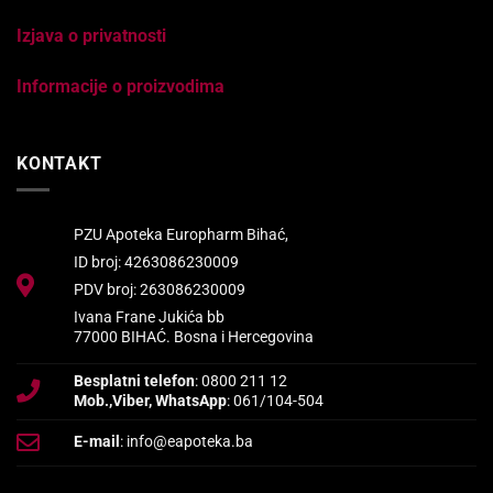
Izjava o privatnosti
Informacije o proizvodima
KONTAKT
PZU Apoteka Europharm Bihać,
ID broj: 4263086230009
PDV broj: 263086230009
Ivana Frane Jukića bb
77000 BIHAĆ. Bosna i Hercegovina
Besplatni telefon
: 0800 211 12
Mob.,Viber, WhatsApp
: 061/104-504
E-mail
: info@eapoteka.ba