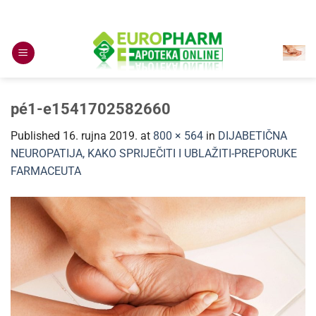
Skip
to
content
pé1-e1541702582660
Published
16. rujna 2019.
at
800 × 564
in
DIJABETIČNA
NEUROPATIJA, KAKO SPRIJEČITI I UBLAŽITI-PREPORUKE
FARMACEUTA