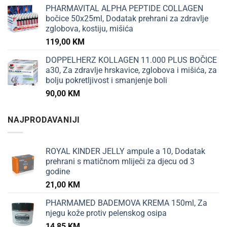
PHARMAVITAL ALPHA PEPTIDE COLLAGEN
bočice 50x25ml, Dodatak prehrani za zdravlje
zglobova, kostiju, mišića
119,00
KM
DOPPELHERZ KOLLAGEN 11.000 PLUS BOČICE
a30, Za zdravlje hrskavice, zglobova i mišića, za
bolju pokretljivost i smanjenje boli
90,00
KM
NAJPRODAVANIJI
ROYAL KINDER JELLY ampule a 10, Dodatak
prehrani s matičnom mliječi za djecu od 3
godine
21,00
KM
PHARMAMED BADEMOVA KREMA 150ml, Za
njegu kože protiv pelenskog osipa
14,85
KM