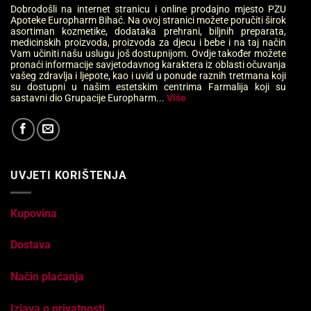
Dobrodošli na internet stranicu i online prodajno mjesto PZU
Apoteke Europharm Bihać. Na ovoj stranici možete poručiti širok
asortiman kozmetike, dodataka prehrani, biljnih preparata,
medicinskih proizvoda, proizvoda za djecu i bebe i na taj način
Vam učiniti našu uslugu još dostupnijom. Ovdje također možete
pronaći informacije savjetodavnog karaktera iz oblasti očuvanja
vašeg zdravlja i ljepote, kao i uvid u ponude raznih tretmana koji
su dostupni u našim estetskim centrima Farmalija koji su
sastavni dio Grupacije Europharm...
Više
UVJETI KORIŠTENJA
Kupovina
Dostava
Način plaćanja
Izjava o privatnosti