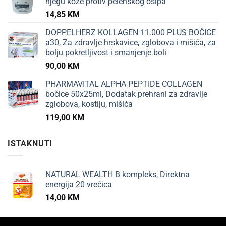
njegu kože protiv pelenskog osipa
14,85
KM
DOPPELHERZ KOLLAGEN 11.000 PLUS BOČICE
a30, Za zdravlje hrskavice, zglobova i mišića, za
bolju pokretljivost i smanjenje boli
90,00
KM
PHARMAVITAL ALPHA PEPTIDE COLLAGEN
bočice 50x25ml, Dodatak prehrani za zdravlje
zglobova, kostiju, mišića
119,00
KM
ISTAKNUTI
NATURAL WEALTH B kompleks, Direktna
energija 20 vrećica
14,00
KM