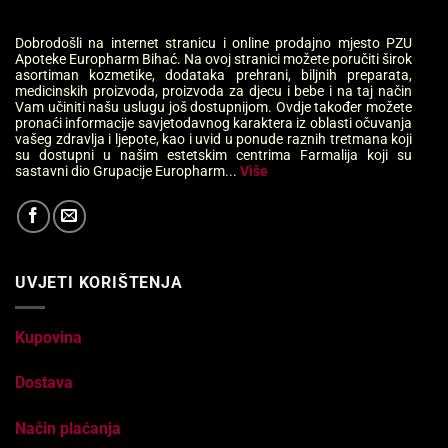
Dobrodošli na internet stranicu i online prodajno mjesto PZU
Apoteke Europharm Bihać. Na ovoj stranici možete poručiti širok
asortiman kozmetike, dodataka prehrani, biljnih preparata,
medicinskih proizvoda, proizvoda za djecu i bebe i na taj način
Vam učiniti našu uslugu još dostupnijom. Ovdje također možete
pronaći informacije savjetodavnog karaktera iz oblasti očuvanja
vašeg zdravlja i ljepote, kao i uvid u ponude raznih tretmana koji
su dostupni u našim estetskim centrima Farmalija koji su
sastavni dio Grupacije Europharm...
Više
UVJETI KORIŠTENJA
Kupovina
Dostava
Način plaćanja