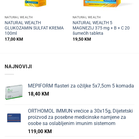
NATURAL WEALTH
NATURAL WEALTH
NATURAL WEALTH
NATURAL WEALTH 5
GLUKOZAMIN SULFAT KREMA
MAGNEZIJ 375 mg + B + C 20
100ml
šumećih tableta
17,00
KM
19,50
KM
NAJNOVIJI
MEPIFORM flasteri za ožiljke 5x7,5cm 5 komada
18,40
KM
ORTHOMOL IMMUN vrećice a 30x15g, Dijetetski
proizvod za posebne medicinske namjene za
osobe sa oslabljenim imunim sistemom
119,00
KM