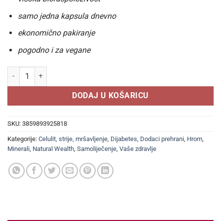
samo jedna kapsula dnevno
ekonomično pakiranje
pogodno i za vegane
NATURAL WEALTH Krom pikolinat 200 μg (100 KAPSULA) količina
DODAJ U KOŠARICU
SKU:
3859893925818
Kategorije:
Celulit, strije, mršavljenje
,
Dijabetes
,
Dodaci prehrani
,
Hrom
,
Minerali
,
Natural Wealth
,
Samoliječenje
,
Vaše zdravlje