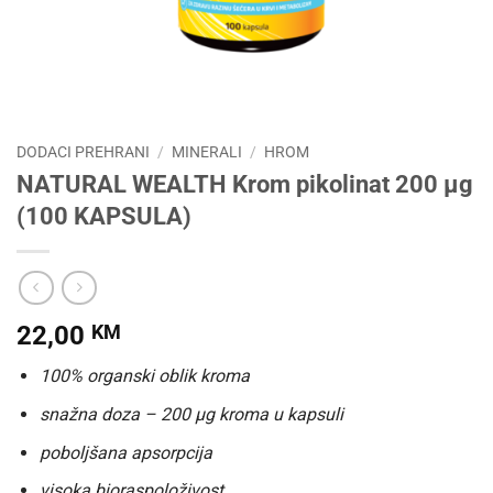
DODACI PREHRANI
/
MINERALI
/
HROM
NATURAL WEALTH Krom pikolinat 200 μg
(100 KAPSULA)
22,00
KM
100% organski oblik kroma
snažna doza – 200 μg kroma u kapsuli
poboljšana apsorpcija
visoka bioraspoloživost