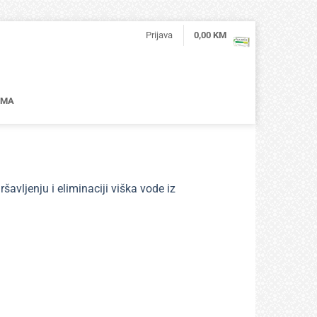
Prijava
0,00
KM
AMA
vljenju i eliminaciji viška vode iz