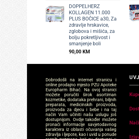
DOPPELHERZ
KOLLAGEN 11.000
PLUS BOČICE a30, Za
zdravlje hrskavice,
zglobova i mišića, za
bolju pokretljivost i
smanjenje boli
90,00
KM
UVJ
Dobrodošli na internet stranicu i
online prodajno mjesto PZU Apoteke
Europharm Bihać. Na ovoj stranici
Kup
možete poručiti širok asortiman
kozmetike, dodataka prehrani, biljnih
preparata, medicinskih proizvoda,
Dos
proizvoda za djecu i bebe i na taj
način Vam učiniti našu uslugu još
dostupnijom. Ovdje također možete
Nači
pronaći informacije savjetodavnog
karaktera iz oblasti očuvanja vašeg
zdravlja i ljepote, kao i uvid u ponude
Izja