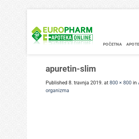
Skip
to
content
POČETNA
APOT
apuretin-slim
Published
8. travnja 2019.
at
800 × 800
in
organizma