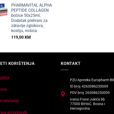
PHARMAVITAL ALPHA
PEPTIDE COLLAGEN
bočice 50x25ml,
Dodatak prehrani za
zdravlje zglobova,
kostiju, mišića
119,00
KM
ETI KORIŠTENJA
KONTAKT
ovina
PZU Apoteka Europharm Bi
ID broj: 4263086230009
tava
PDV broj: 263086230009
Ivana Frane Jukića bb
n plaćanja
77000 BIHAĆ. Bosna i
Hercegovina
va o privatnosti