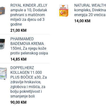
ROYAL KINDER JELLY
NATURAL WEALTH
ampule a 10, Dodatak
kompleks, Direktna
prehrani s matičnom
energija 20 vrećica
mliječi za djecu od 3
14,00
KM
godine
21,00
KM
PHARMAMED
BADEMOVA KREMA
150ml, Za njegu kože
protiv pelenskog osipa
14,85
KM
DOPPELHERZ
KOLLAGEN 11.000
PLUS BOČICE a30, Za
zdravlje hrskavice,
zglobova i mišića, za
bolju pokretljivost i
smanjenje boli
90,00
KM