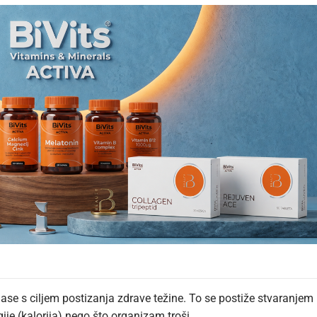
ase s ciljem postizanja zdrave težine. To se postiže stvaranjem
ije (kalorija) nego što organizam troši.