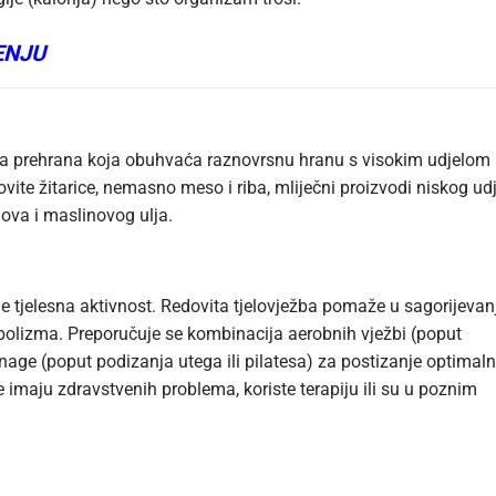
ENJU
ena prehrana koja obuhvaća raznovrsnu hranu s visokim udjelom
elovite žitarice, nemasno meso i riba, mliječni proizvodi niskog ud
ova i maslinovog ulja.
e tjelesna aktivnost. Redovita tjelovježba pomaže u sagorijevan
abolizma. Preporučuje se kombinacija aerobnih vježbi (poput
i snage (poput podizanja utega ili pilatesa) za postizanje optimaln
 imaju zdravstvenih problema, koriste terapiju ili su u poznim