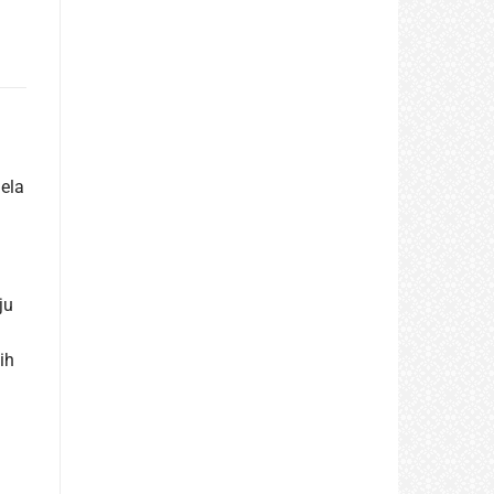
jela
ju
ih