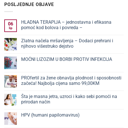
POSLJEDNJE OBJAVE
HLADNA TERAPIJA – jednostavna i efikasna
06
pomoć kod bolova i povreda –
lip
Nema
komentara
Zlatna načela mršavljenja – Dodaci prehrani i
na
HLADNA
njihovo višestruko dejstvo
TERAPIJA
–
Nema
jednostavna
komentara
MOĆNI LIZOZIM U BORBI PROTIV INFEKCIJA
i
na
efikasna
Zlatna
Nema
pomoć
načela
komentara
kod
mršavljenja
na
bolova
–
MOĆNI
PROfertil za žene obnavlja plodnost i sposobnosti
i
Dodaci
LIZOZIM
povreda
prehrani
začeća! Najbolja cijena samo 99,00KM
U
–
i
BORBI
njihovo
Nema
PROTIV
višestruko
komentara
INFEKCIJA
Šta je masna jetra, uzroci i kako sebi pomoći na
dejstvo
na
PROfertil
prirodan način
za
žene
Nema
obnavlja
komentara
HPV (humani papilomavirus)
plodnost
na
i
Šta
Nema
sposobnosti
je
komentara
začeća!
masna