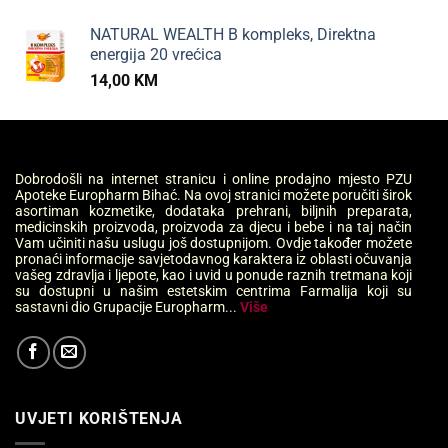
NATURAL WEALTH B kompleks, Direktna
energija 20 vrećica
14,00
KM
Dobrodošli na internet stranicu i online prodajno mjesto PZU
Apoteke Europharm Bihać. Na ovoj stranici možete poručiti širok
asortiman kozmetike, dodataka prehrani, biljnih preparata,
medicinskih proizvoda, proizvoda za djecu i bebe i na taj način
Vam učiniti našu uslugu još dostupnijom. Ovdje također možete
pronaći informacije savjetodavnog karaktera iz oblasti očuvanja
vašeg zdravlja i ljepote, kao i uvid u ponude raznih tretmana koji
su dostupni u našim estetskim centrima Farmalija koji su
sastavni dio Grupacije Europharm...
Više
UVJETI KORIŠTENJA