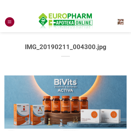
Skip
to
content
IMG_20190211_004300.jpg