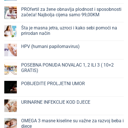
komentara
kod
mršavljenja
na
bolova
–
MOĆNI
PROfertil za žene obnavlja plodnost i sposobnosti
i
Dodaci
LIZOZIM
povreda
prehrani
začeća! Najbolja cijena samo 99,00KM
U
–
i
BORBI
njihovo
Nema
PROTIV
višestruko
komentara
INFEKCIJA
Šta je masna jetra, uzroci i kako sebi pomoći na
dejstvo
na
PROfertil
prirodan način
za
žene
Nema
obnavlja
komentara
HPV (humani papilomavirus)
plodnost
na
i
Šta
Nema
sposobnosti
je
komentara
začeća!
masna
na
Najbolja
jetra,
HPV
POSEBNA PONUDA NOVALAC 1, 2 ILI 3 ( 10+2
cijena
uzroci
(humani
samo
i
GRATIS)
papilomavirus)
99,00KM
kako
sebi
Nema
pomoći
komentara
POBIJEDITE PROLJETNI UMOR
na
na
prirodan
POSEBNA
Nema
način
PONUDA
komentara
NOVALAC
na
1,
POBIJEDITE
URINARNE INFEKCIJE KOD DJECE
2
PROLJETNI
ILI
UMOR
Nema
3
komentara
(
na
10+2
URINARNE
OMEGA 3 masne kiseline su važne za razvoj beba i
GRATIS)
INFEKCIJE
djece
KOD