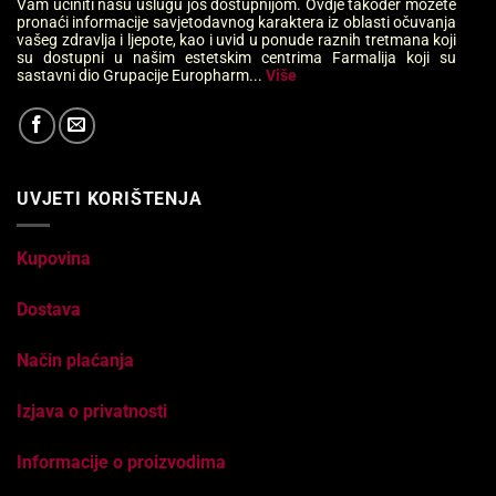
Vam učiniti našu uslugu još dostupnijom. Ovdje također možete
pronaći informacije savjetodavnog karaktera iz oblasti očuvanja
vašeg zdravlja i ljepote, kao i uvid u ponude raznih tretmana koji
su dostupni u našim estetskim centrima Farmalija koji su
sastavni dio Grupacije Europharm...
Više
UVJETI KORIŠTENJA
Kupovina
Dostava
Način plaćanja
Izjava o privatnosti
Informacije o proizvodima