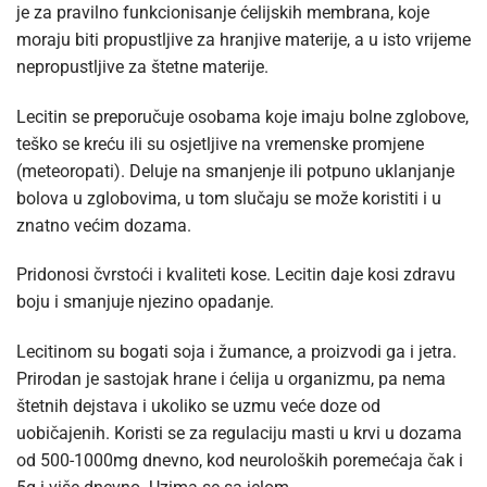
je za pravilno funkcionisanje ćelijskih membrana, koje
moraju biti propustljive za hranjive materije, a u isto vrijeme
nepropustljive za štetne materije.
Lecitin se preporučuje osobama koje imaju bolne zglobove,
teško se kreću ili su osjetljive na vremenske promjene
(meteoropati). Deluje na smanjenje ili potpuno uklanjanje
bolova u zglobovima, u tom slučaju se može koristiti i u
znatno većim dozama.
Pridonosi čvrstoći i kvaliteti kose. Lecitin daje kosi zdravu
boju i smanjuje njezino opadanje.
Lecitinom su bogati soja i žumance, a proizvodi ga i jetra.
Prirodan je sastojak hrane i ćelija u organizmu, pa nema
štetnih dejstava i ukoliko se uzmu veće doze od
uobičajenih. Koristi se za regulaciju masti u krvi u dozama
od 500-1000mg dnevno, kod neuroloških poremećaja čak i