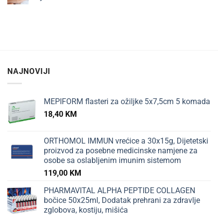
DJECE
Nema
komentara
na
OMEGA
3
masne
kiseline
su
važne
za
NAJNOVIJI
razvoj
beba
i
djece
MEPIFORM flasteri za ožiljke 5x7,5cm 5 komada
18,40
KM
ORTHOMOL IMMUN vrećice a 30x15g, Dijetetski
proizvod za posebne medicinske namjene za
osobe sa oslabljenim imunim sistemom
119,00
KM
PHARMAVITAL ALPHA PEPTIDE COLLAGEN
bočice 50x25ml, Dodatak prehrani za zdravlje
zglobova, kostiju, mišića