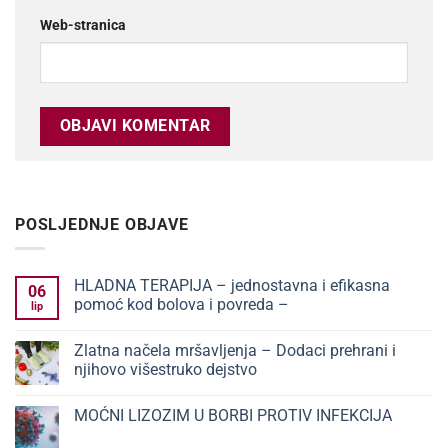
Web-stranica
POSLJEDNJE OBJAVE
HLADNA TERAPIJA – jednostavna i efikasna
06
pomoć kod bolova i povreda –
lip
Nema
komentara
Zlatna načela mršavljenja – Dodaci prehrani i
na
HLADNA
njihovo višestruko dejstvo
TERAPIJA
–
Nema
jednostavna
komentara
MOĆNI LIZOZIM U BORBI PROTIV INFEKCIJA
i
na
efikasna
Zlatna
Nema
pomoć
načela