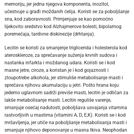
memoriju, jer jedna njegova komponenta, inozitol,
učestvuje u građi moždanih ćelija. Koristi se za poboljšanje
sna, kod zaboravnosti. Primjenjuje se kao pomoćno
lijekovito sredstvo kod Alzhajmerove bolesti, bipolarnog
poremećaja, tardivne diskinezije (drhtanja).
Lecitin se koristi za smanjenje triglicerida i holesterola kod
ateroskleroze, za sprečavanje suženja krvnih sudova i
nastanka infarkta i moždanog udara. Koristi se i kod
masne jetre, ciroze, a koristan je i kod gojaznosti i
zloupotrebe alkohola, jer stimuliše metabolisanje masti i
sprečava njihovu akumulaciju u jetri. Pošto hrana koju
jedemo uglavnom sadrži previše masti, lecitin je odličan za
lakše metabolisanje masti. Lecitin reguliše varenje,
smanjuje osećaj nadutosti, poboljšava usvajanja vitamina
rastvorljivih u mastima (vitamini A, D, E,K). Koristi se i kod
mršavljenja, jer utiče na poboljšanje metabolisanja masti i
smanjuje njihovo deponovanje u masna tkiva. Neophodan