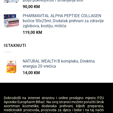
bolju pokretljivost i smanjenje boli
90,00
KM
PHARMAVITAL ALPHA PEPTIDE COLLAGEN
bočice 50x25ml, Dodatak prehrani za zdravlje
zglobova, kostiju, mišića
119,00
KM
ISTAKNUTI
NATURAL WEALTH B kompleks, Direktna
energija 20 vrećica
14,00
KM
Dobrodošli na internet stranicu i online prodajno mjesto PZU
Apoteke Europharm Bihać. Na ovoj stranici možete poručiti širok
asortiman kozmetike, dodataka prehrani, biljnih preparata,
medicinskih proizvoda, proizvoda za djecu i bebe i na taj način