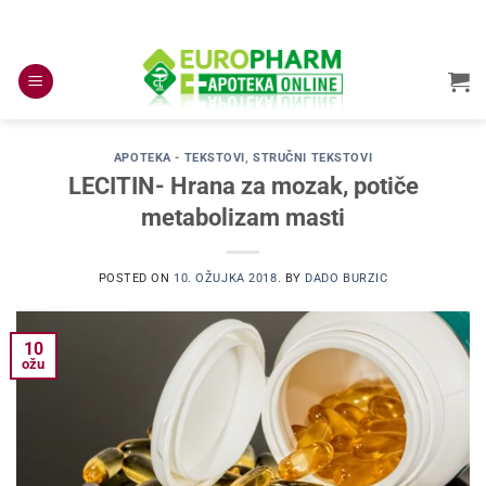
Skip
to
content
APOTEKA - TEKSTOVI
,
STRUČNI TEKSTOVI
LECITIN- Hrana za mozak, potiče
metabolizam masti
POSTED ON
10. OŽUJKA 2018.
BY
DADO BURZIC
10
ožu