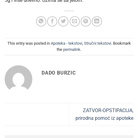
5g i više dnevno. Uzima se sa jelom.
This entry was posted in
Apoteka - tekstovi
,
Stručni tekstovi
. Bookmark
the
permalink
.
DADO BURZIC
ZATVOR-OPSTIPACIJA,
prirodna pomoć iz apoteke