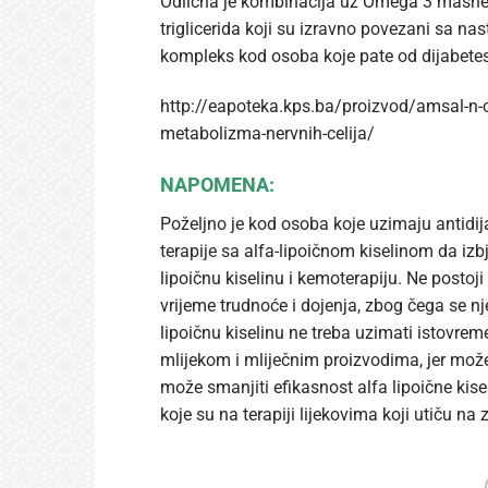
Odlična je kombinacija uz Omega 3 masne ki
triglicerida koji su izravno povezani sa n
kompleks kod osoba koje pate od dijabetesa
http://eapoteka.kps.ba/proizvod/amsal-n-
metabolizma-nervnih-celija/
NAPOMENA:
Poželjno je kod osoba koje uzimaju antidij
terapije sa alfa-lipoičnom kiselinom da izb
lipoičnu kiselinu i kemoterapiju. Ne postoji
vrijeme trudnoće i dojenja, zbog čega se n
lipoičnu kiselinu ne treba uzimati istovrem
mlijekom i mliječnim proizvodima, jer mo
može smanjiti efikasnost alfa lipoične ki
koje su na terapiji lijekovima koji utiču na