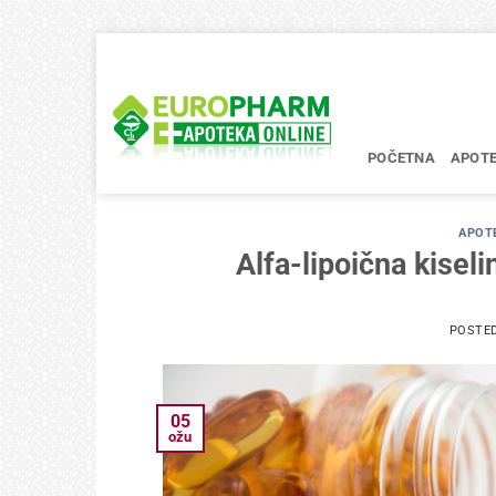
Skip
to
content
POČETNA
APOT
APOTE
Alfa-lipoična kisel
POSTE
05
ožu