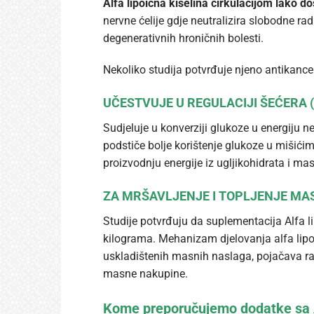
Alfa lipoična kiselina cirkulacijom lako d
nervne ćelije gdje neutralizira slobodne rad
degenerativnih hroničnih bolesti.
Nekoliko studija potvrđuje njeno antikanc
UČESTVUJE U REGULACIJI ŠEĆERA (
Sudjeluje u konverziji glukoze u energiju n
podstiče bolje korištenje glukoze u mišić
proizvodnju energije iz ugljikohidrata i mas
ZA MRŠAVLJENJE I TOPLJENJE MA
Studije potvrđuju da suplementacija Alfa 
kilograma. Mehanizam djelovanja alfa lipoi
uskladištenih masnih naslaga, pojačava raz
masne nakupine.
Kome preporučujemo dodatke sa