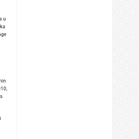
a u
ika
age
min
Q10,
es
i