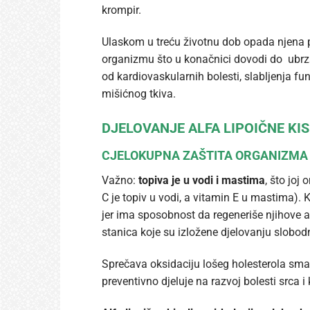
krompir.
Ulaskom u treću životnu dob opada njena p
organizmu što u konačnici dovodi do ubrz
od kardiovaskularnih bolesti, slabljenja fu
mišićnog tkiva.
DJELOVANJE ALFA LIPOIČNE KIS
CJELOKUPNA ZAŠTITA ORGANIZMA 
Važno:
topiva je u vodi i mastima
, što joj
C je topiv u vodi, a vitamin E u mastima). 
jer ima sposobnost da regeneriše njihove a
stanica koje su izložene djelovanju slobod
Sprečava oksidaciju lošeg holesterola smanj
preventivno djeluje na razvoj bolesti srca i 