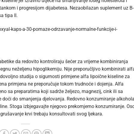
seline jer izravno utječe na smanjivanje lošeg holesterola i
astankom i progresijom dijabetesa. Nezaobilazan suplement uz B-
 tipa II.
oxyal-kaps-a-30-pomaze-odrzavanje-normalne-funkcije-i-
abetike da redovito kontroliraju šećer za vrijeme kombiniranja
jegnu neželjenu hipoglikemiju. Nije preporučljivo kombinirati alf
 dovoljno studija o sigurnosti primjene alfa lipoične kiseline za
jena primjena ne preporučuje tokom trudnoće i dojenja. Alfa
eno sa preparatima koji sadrže željezo, magnezij, cink ili sa
že doći do smanjenja djelovanja. Redovno konzumiranje alkohol
seline. Stoga izbjegavajte njegovo prekomjerno konzumiranje. Os
 zgrušavanje krvi trebaju konsultovati svog ljekara.