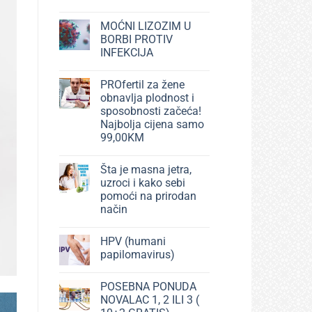
efikasna
Nema
pomoć
komentara
MOĆNI LIZOZIM U
na
kod
Zlatna
bolova
BORBI PROTIV
načela
i
INFEKCIJA
mršavljenja
povreda
–
–
Nema
Dodaci
komentara
prehrani
PROfertil za žene
na
i
MOĆNI
obnavlja plodnost i
njihovo
LIZOZIM
višestruko
sposobnosti začeća!
U
dejstvo
BORBI
Najbolja cijena samo
PROTIV
99,00KM
INFEKCIJA
Nema
komentara
Šta je masna jetra,
na
PROfertil
uzroci i kako sebi
za
pomoći na prirodan
žene
obnavlja
način
plodnost
i
Nema
sposobnosti
komentara
HPV (humani
na
začeća!
Šta
Najbolja
papilomavirus)
je
cijena
masna
samo
Nema
jetra,
99,00KM
komentara
POSEBNA PONUDA
uzroci
na
i
HPV
NOVALAC 1, 2 ILI 3 (
kako
(humani