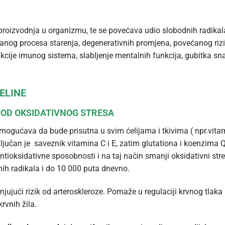
roizvodnja u organizmu, te se povećava udio slobodnih radikal
anog procesa starenja, degenerativnih promjena, povećanog riz
nkcije imunog sistema, slabljenje mentalnih funkcija, gubitka sn
ELINE
OD OKSIDATIVNOG STRESA
 omogućava da bude prisutna u svim ćelijama i tkivima ( npr.vita
Ključan je saveznik vitamina C i E, zatim glutationa i koenzima 
ntioksidativne sposobnosti i na taj način smanji oksidativni str
nih radikala i do 10 000 puta dnevno.
ujući rizik od arteroskleroze. Pomaže u regulaciji krvnog tlaka 
krvnih žila.