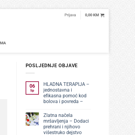
Prijava
0,00
KM
AMA
POSLJEDNJE OBJAVE
HLADNA TERAPIJA –
06
jednostavna i
lip
efikasna pomoć kod
bolova i povreda –
Nema
komentara
Zlatna načela
na
HLADNA
mršavljenja – Dodaci
TERAPIJA
prehrani i njihovo
–
jednostavna
višestruko dejstvo
i