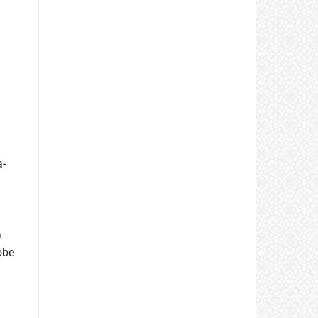
a-
a
obe