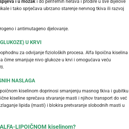
ospijeva i u mozak
i do perifernih nerava i prodire u sve dijelove
ikale i tako sprječava ubrzano starenje nervnog tkiva ili razvoj
erogeno i antimutageno djelovanje.
GLUKOZE) U KRVI
eophodnu za odvijanje fizioloških procesa. Alfa lipoična kiselina
ima čime smanjuje nivo glukoze u krvi i omogućava veću
ti.
SNIH NASLAGA
lipoičnom kiselinom doprinosi smanjenju masnog tkiva i gubitku
čne kiseline sprečava stvaranje masti i njihov transport do već
laganje lipida (masti) i blokira pretvaranje slobodnih masti u
 ALFA-LIPOIČNOM kiselinom?