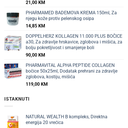
21,00
KM
PHARMAMED BADEMOVA KREMA 150ml, Za
njegu kože protiv pelenskog osipa
14,85
KM
DOPPELHERZ KOLLAGEN 11.000 PLUS BOČICE
a30, Za zdravlje hrskavice, zglobova i mišića, za
bolju pokretljivost i smanjenje boli
90,00
KM
PHARMAVITAL ALPHA PEPTIDE COLLAGEN
bočice 50x25ml, Dodatak prehrani za zdravlje
zglobova, kostiju, mišića
119,00
KM
ISTAKNUTI
NATURAL WEALTH B kompleks, Direktna
energija 20 vrećica