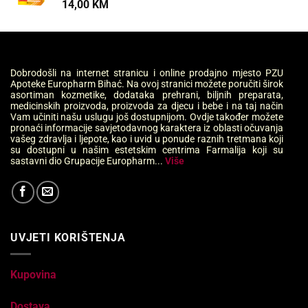
14,00
KM
Dobrodošli na internet stranicu i online prodajno mjesto PZU
Apoteke Europharm Bihać. Na ovoj stranici možete poručiti širok
asortiman kozmetike, dodataka prehrani, biljnih preparata,
medicinskih proizvoda, proizvoda za djecu i bebe i na taj način
Vam učiniti našu uslugu još dostupnijom. Ovdje također možete
pronaći informacije savjetodavnog karaktera iz oblasti očuvanja
vašeg zdravlja i ljepote, kao i uvid u ponude raznih tretmana koji
su dostupni u našim estetskim centrima Farmalija koji su
sastavni dio Grupacije Europharm...
Više
UVJETI KORIŠTENJA
Kupovina
Dostava