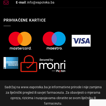
E-mail
: info@eapoteka.ba
PRIHVAĆENE KARTICE
Sadržaj na www.eapoteka.ba je informativne prirode i nije zamjena
za liječnički pregled ili savjet farmaceuta. Za obavijesti o mjerama
opreza, rizicima i nuspojavama obratite se svom liječniku ili
farmaceutu.