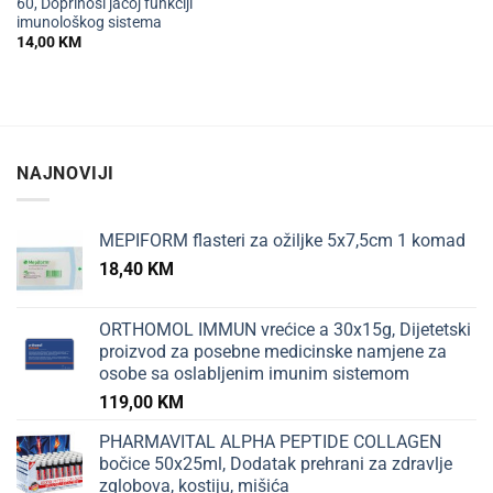
60, Doprinosi jačoj funkciji
imunološkog sistema
14,00
KM
NAJNOVIJI
MEPIFORM flasteri za ožiljke 5x7,5cm 1 komad
18,40
KM
ORTHOMOL IMMUN vrećice a 30x15g, Dijetetski
proizvod za posebne medicinske namjene za
osobe sa oslabljenim imunim sistemom
119,00
KM
PHARMAVITAL ALPHA PEPTIDE COLLAGEN
bočice 50x25ml, Dodatak prehrani za zdravlje
zglobova, kostiju, mišića