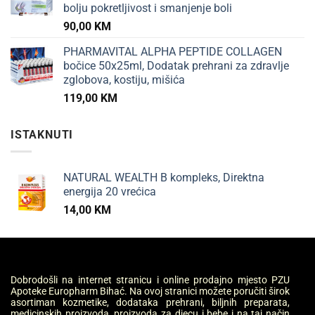
bolju pokretljivost i smanjenje boli
90,00
KM
PHARMAVITAL ALPHA PEPTIDE COLLAGEN
bočice 50x25ml, Dodatak prehrani za zdravlje
zglobova, kostiju, mišića
119,00
KM
ISTAKNUTI
NATURAL WEALTH B kompleks, Direktna
energija 20 vrećica
14,00
KM
Dobrodošli na internet stranicu i online prodajno mjesto PZU
Apoteke Europharm Bihać. Na ovoj stranici možete poručiti širok
asortiman kozmetike, dodataka prehrani, biljnih preparata,
medicinskih proizvoda, proizvoda za djecu i bebe i na taj način