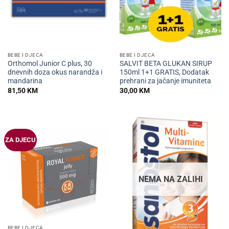
BEBE I DJECA
BEBE I DJECA
Orthomol Junior C plus, 30
SALVIT BETA GLUKAN SIRUP
dnevnih doza okus narandža i
150ml 1+1 GRATIS, Dodatak
mandarina
prehrani za jačanje imuniteta
81,50
KM
30,00
KM
ZA DJECU
NEMA NA ZALIHI
BEBE I DJECA