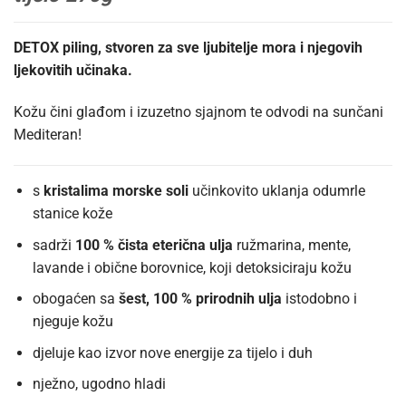
DETOX piling, stvoren za sve ljubitelje mora i njegovih
ljekovitih učinaka.
Kožu čini glađom i izuzetno sjajnom te odvodi na sunčani
Mediteran!
s
kristalima morske soli
učinkovito uklanja odumrle
stanice kože
sadrži
100 % čista eterična ulja
ružmarina, mente,
lavande i obične borovnice, koji detoksiciraju kožu
obogaćen sa
šest, 100 % prirodnih ulja
istodobno i
njeguje kožu
djeluje kao izvor nove energije za tijelo i duh
nježno, ugodno hladi