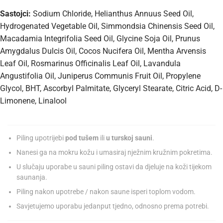
Sastojci:
Sodium Chloride, Helianthus Annuus Seed Oil,
Hydrogenated Vegetable Oil, Simmondsia Chinensis Seed Oil,
Macadamia Integrifolia Seed Oil, Glycine Soja Oil, Prunus
Amygdalus Dulcis Oil, Cocos Nucifera Oil, Mentha Arvensis
Leaf Oil, Rosmarinus Officinalis Leaf Oil, Lavandula
Angustifolia Oil, Juniperus Communis Fruit Oil, Propylene
Glycol, BHT, Ascorbyl Palmitate, Glyceryl Stearate, Citric Acid, D-
Limonene, Linalool
Piling upotrijebi
pod tušem
ili
u turskoj sauni
.
Nanesi ga na mokru kožu i umasiraj nježnim kružnim pokretima.
U slučaju uporabe u sauni piling ostavi da djeluje na koži tijekom
saunanja.
Piling nakon upotrebe / nakon saune isperi toplom vodom.
Savjetujemo uporabu jedanput tjedno, odnosno prema potrebi.