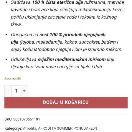
Sadržava
100 % čista eterična ulja
ružmarina, metvice,
lavande i borovice koja oživljuju mikrocirkulaciju kože i
potiču uklanjanje zaostale vode i toksina iz kožnog
tkiva.
Obogaćen sa
šest 100 % prirodnih njegujućih
ulja
(jojoba, makadamija, kokos, suncokret, badem i
soja) kožu istodobno njeguje i čini je iznimno mekom.
Oduševljava
svježim mediteranskim mirisom
koji
djeluje kao izvor nove energije za tijelo i duh.
3 na zalihi
AFRODITA ANTI-STRESS MEDITERRANEAN Biljni solni piling za tijelo
DODAJ U KOŠARICU
SKU:
3831070661191
Kategorije:
Afrodita
,
AFRODITA SUMMER PONUDA -20%