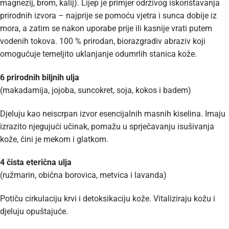
magnezij, brom, kalij). Lijep je primjer održivog iskorištavanja
prirodnih izvora – najprije se pomoću vjetra i sunca dobije iz
mora, a zatim se nakon uporabe prije ili kasnije vrati putem
vodenih tokova. 100 % prirodan, biorazgradiv abraziv koji
omogućuje temeljito uklanjanje odumrlih stanica kože.
6 prirodnih biljnih ulja
(makadamija, jojoba, suncokret, soja, kokos i badem)
Djeluju kao neiscrpan izvor esencijalnih masnih kiselina. Imaju
izrazito njegujući učinak, pomažu u sprječavanju isušivanja
kože, čini je mekom i glatkom.
4 čista eterična ulja
(ružmarin, obična borovica, metvica i lavanda)
Potiču cirkulaciju krvi i detoksikaciju kože. Vitaliziraju kožu i
djeluju opuštajuće.