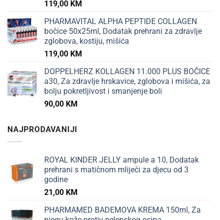
119,00
KM
PHARMAVITAL ALPHA PEPTIDE COLLAGEN
bočice 50x25ml, Dodatak prehrani za zdravlje
zglobova, kostiju, mišića
119,00
KM
DOPPELHERZ KOLLAGEN 11.000 PLUS BOČICE
a30, Za zdravlje hrskavice, zglobova i mišića, za
bolju pokretljivost i smanjenje boli
90,00
KM
NAJPRODAVANIJI
ROYAL KINDER JELLY ampule a 10, Dodatak
prehrani s matičnom mliječi za djecu od 3
godine
21,00
KM
PHARMAMED BADEMOVA KREMA 150ml, Za
njegu kože protiv pelenskog osipa