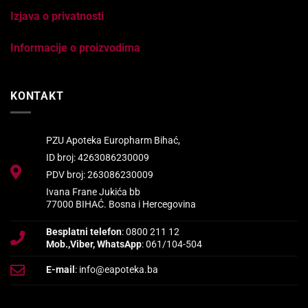
Izjava o privatnosti
Informacije o proizvodima
KONTAKT
PZU Apoteka Europharm Bihać,
ID broj: 4263086230009
PDV broj: 263086230009
Ivana Frane Jukića bb
77000 BIHAĆ. Bosna i Hercegovina
Besplatni telefon
: 0800 211 12
Mob.,Viber, WhatsApp
: 061/104-504
E-mail
: info@eapoteka.ba