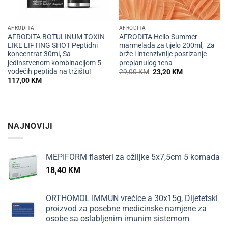
AFRODITA
AFRODITA
AFRODITA BOTULINUM TOXIN-
AFRODITA Hello Summer
LIKE LIFTING SHOT Peptidni
marmelada za tijelo 200ml, Za
koncentrat 30ml, Sa
brže i intenzivnije postizanje
jedinstvenom kombinacijom 5
preplanulog tena
vodećih peptida na tržištu!
Izvorna
Trenutna
29,00
KM
23,20
KM
cijena
cijena
117,00
KM
bila
je:
je:
23,20 KM.
29,00 KM.
NAJNOVIJI
MEPIFORM flasteri za ožiljke 5x7,5cm 5 komada
18,40
KM
ORTHOMOL IMMUN vrećice a 30x15g, Dijetetski
proizvod za posebne medicinske namjene za
osobe sa oslabljenim imunim sistemom