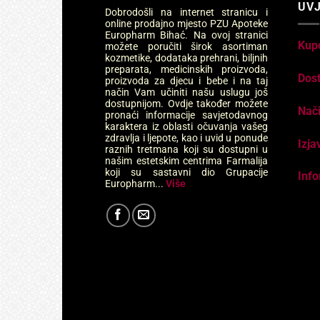
UVJ
Dobrodošli na internet stranicu i
online prodajno mjesto PZU Apoteke
Europharm Bihać. Na ovoj stranici
Kup
možete poručiti širok asortiman
kozmetike, dodataka prehrani, biljnih
preparata, medicinskih proizvoda,
Dos
proizvoda za djecu i bebe i na taj
način Vam učiniti našu uslugu još
dostupnijom. Ovdje također možete
Nači
pronaći informacije savjetodavnog
karaktera iz oblasti očuvanja vašeg
zdravlja i ljepote, kao i uvid u ponude
Izja
raznih tretmana koji su dostupni u
našim estetskim centrima Farmalija
koji su sastavni dio Grupacije
Info
Europharm...
Više