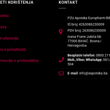
ETI KORIŠTENJA
KONTAKT
ovina
PZU Apoteka Europharm Bi
ID broj: 4263086230009
tava
PDV broj: 263086230009
Ivana Frane Jukića bb
n plaćanja
77000 BIHAĆ. Bosna i
Hercegovina
va o privatnosti
Besplatni telefon
: 0800 21
Mob.,Viber, WhatsApp
: 061
rmacije o proizvodima
504
E-mail
: info@eapoteka.ba