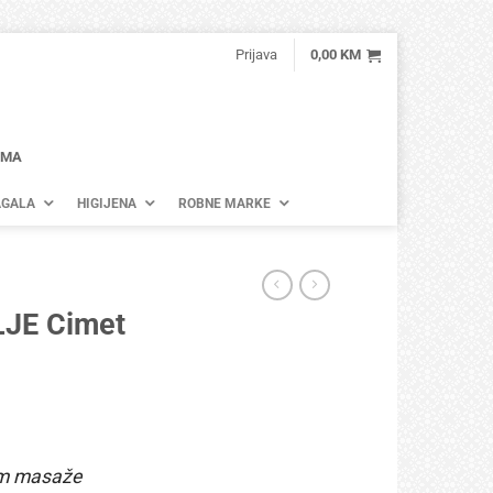
Prijava
0,00
KM
AMA
GALA
HIGIJENA
ROBNE MARKE
JE Cimet
kom masaže