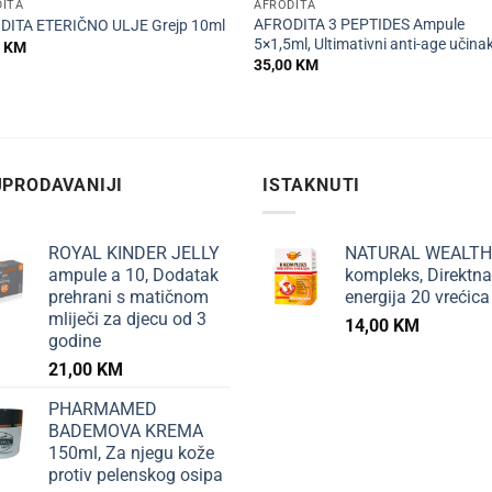
DITA
AFRODITA
AFRODITA 3 PEPTIDES Ampule
DITA ETERIČNO ULJE Grejp 10ml
5×1,5ml, Ultimativni anti-age učina
0
KM
35,00
KM
PRODAVANIJI
ISTAKNUTI
ROYAL KINDER JELLY
NATURAL WEALTH
ampule a 10, Dodatak
kompleks, Direktna
prehrani s matičnom
energija 20 vrećica
mliječi za djecu od 3
14,00
KM
godine
21,00
KM
PHARMAMED
BADEMOVA KREMA
150ml, Za njegu kože
protiv pelenskog osipa