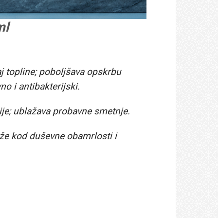
ml
j topline; poboljšava opskrbu
o i antibakterijski.
kcije; ublažava probavne smetnje.
aže kod duševne obamrlosti i