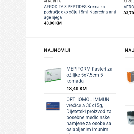
AFRODITA
AFRO
AFRODITA 3 PEPTIDES Krema za
AFRO
područje oko očiju 15ml, Napredna anti-
33,7
age njega
48,00
KM
NAJNOVIJI
NAJ
MEPIFORM flasteri za
ožiljke 5x7,5cm 5
komada
18,40
KM
ORTHOMOL IMMUN
vrećice a 30x15g,
Dijetetski proizvod za
posebne medicinske
namjene za osobe sa
oslabljenim imunim