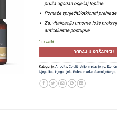
pruža ugodan osjećaj topline.
Pomaže spriječiti/otkloniti prehlade i
Za: vitalizaciju umorne, loše prokrvl
anticelulitne postupke.
1 na zalihi
DODAJ U KOŠARICU
Kategorije:
Afrodita
,
Celulit, strije, mršavljenje
,
Eteričn
Njega lica
,
Njega tijela
,
Robne marke
,
Samoliječenje
,