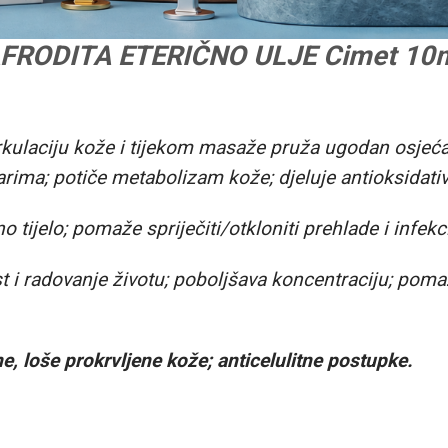
FRODITA ETERIČNO ULJE Cimet 10
kulaciju kože i tijekom masaže pruža ugodan osjeća
arima; potiče metabolizam kože; djeluje antioksidativn
o tijelo; pomaže spriječiti/otkloniti prehlade i infe
t i radovanje životu; poboljšava koncentraciju; pom
ne, loše prokrvljene kože; anticelulitne postupke.