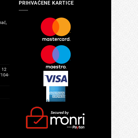
PRIHVAĆENE KARTICE
hać,
1 12
/104-