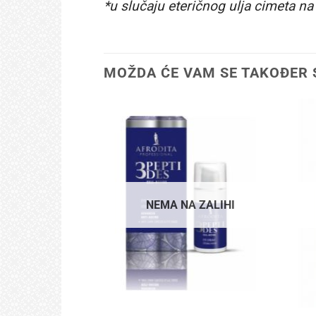
*u slučaju eteričnog ulja cimeta n
MOŽDA ĆE VAM SE TAKOĐER 
NEMA NA ZALIHI
+
+