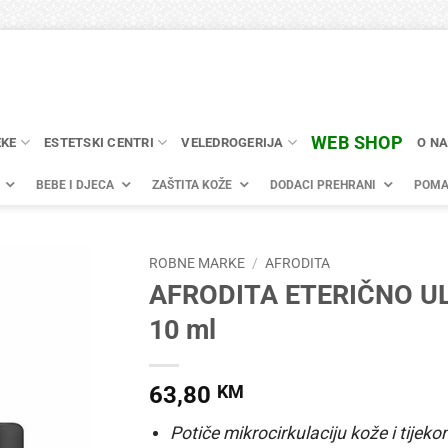
WEB SHOP
EKE
ESTETSKI CENTRI
VELEDROGERIJA
O N
BEBE I DJECA
ZAŠTITA KOŽE
DODACI PREHRANI
POMA
ROBNE MARKE
/
AFRODITA
AFRODITA ETERIČNO UL
10 ml
63,80
KM
Potiče mikrocirkulaciju kože i tije