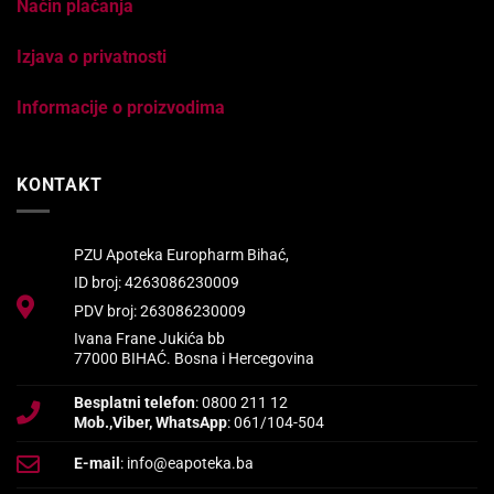
Način plaćanja
Izjava o privatnosti
Informacije o proizvodima
KONTAKT
PZU Apoteka Europharm Bihać,
ID broj: 4263086230009
PDV broj: 263086230009
Ivana Frane Jukića bb
77000 BIHAĆ. Bosna i Hercegovina
Besplatni telefon
: 0800 211 12
Mob.,Viber, WhatsApp
: 061/104-504
E-mail
: info@eapoteka.ba