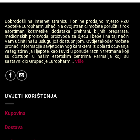
Dobrodošli na internet stranicu i online prodajno mjesto PZU
Apoteke Europharm Bihać. Na ovoj stranici možete poručiti širok
asortiman kozmetike, dodataka prehrani, biljnih preparata,
medicinskih proizvoda, proizvoda za djecu i bebe i na taj način
Vam učiniti našu uslugu još dostupnijom. Ovdje također možete
pronaći informacije savjetodavnog karaktera iz oblasti očuvanja
vašeg zdravlja i ljepote, kao i uvid u ponude raznih tretmana koji
su dostupni u našim estetskim centrima Farmalija koji su
sastavni dio Grupacije Europharm...
Više
UVJETI KORIŠTENJA
Kupovina
Dostava