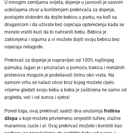
U mnogim zemljama svijeta, dojenje u javnosti je sasvim
uobičajena stvar a korištenjem prekrivača za dojenje,
postajete slobodni da dojite bebicu u parku, na kafi sa
drugaricom i da uživate bez osjećaja opterećenja kada se
morate vratiti kući da bi nahranili bebu. Bebica je
zaklonjena i sigurna a vi možete dojiti svoju bebicu bez
osjećaja nelagode.
Prekrivač za dojenje je napravljen od 100% najfinijeg
pamuka, lagan je i prozračan a pomoću trakica i metalnih
prstenova moguće je podešavati širinu oko vrata. Na
samom vrhu se nalazi otvor kroz kojeg možete cijelo
vrijeme gledati svoju bebu a beba je zaštićena ne samo od
pogleda, već i od sunca i vjetra!
Pored toga, ovaj prekrivač sadrži dva unutarnja
frotirna
džepa
u koje možete privremeno smjestiti tufere, vlažne
maramice, cucle i sl. Ovaj prekrivač možete i koristiti kao