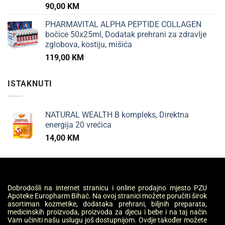
90,00
KM
PHARMAVITAL ALPHA PEPTIDE COLLAGEN
bočice 50x25ml, Dodatak prehrani za zdravlje
zglobova, kostiju, mišića
119,00
KM
ISTAKNUTI
NATURAL WEALTH B kompleks, Direktna
energija 20 vrećica
14,00
KM
Dobrodošli na internet stranicu i online prodajno mjesto PZU
Apoteke Europharm Bihać. Na ovoj stranici možete poručiti širok
asortiman kozmetike, dodataka prehrani, biljnih preparata,
medicinskih proizvoda, proizvoda za djecu i bebe i na taj način
Vam učiniti našu uslugu još dostupnijom. Ovdje također možete