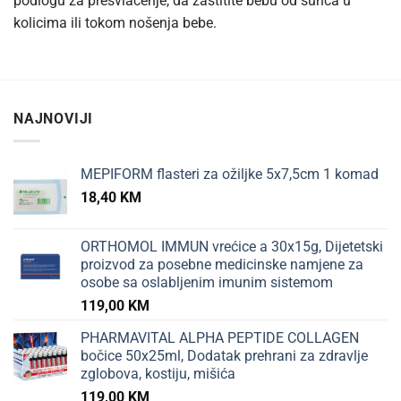
podlogu za presvlačenje, da zaštitite bebu od sunca u
kolicima ili tokom nošenja bebe.
NAJNOVIJI
MEPIFORM flasteri za ožiljke 5x7,5cm 1 komad
18,40
KM
ORTHOMOL IMMUN vrećice a 30x15g, Dijetetski
proizvod za posebne medicinske namjene za
osobe sa oslabljenim imunim sistemom
119,00
KM
PHARMAVITAL ALPHA PEPTIDE COLLAGEN
bočice 50x25ml, Dodatak prehrani za zdravlje
zglobova, kostiju, mišića
119,00
KM