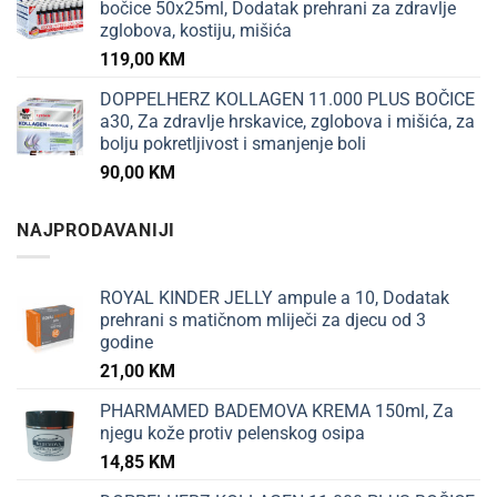
bočice 50x25ml, Dodatak prehrani za zdravlje
zglobova, kostiju, mišića
119,00
KM
DOPPELHERZ KOLLAGEN 11.000 PLUS BOČICE
a30, Za zdravlje hrskavice, zglobova i mišića, za
bolju pokretljivost i smanjenje boli
90,00
KM
NAJPRODAVANIJI
ROYAL KINDER JELLY ampule a 10, Dodatak
prehrani s matičnom mliječi za djecu od 3
godine
21,00
KM
PHARMAMED BADEMOVA KREMA 150ml, Za
njegu kože protiv pelenskog osipa
14,85
KM