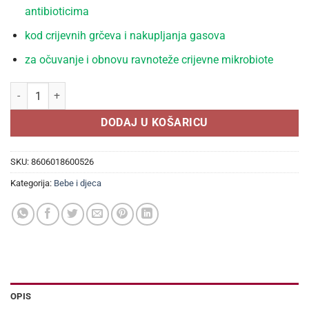
antibioticima
kod crijevnih grčeva i nakupljanja gasova
za očuvanje i obnovu ravnoteže crijevne mikrobiote
Bebicol forte probiotske kapi 10 ml količina
DODAJ U KOŠARICU
SKU:
8606018600526
Kategorija:
Bebe i djeca
OPIS