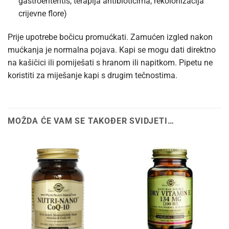
gastroenteritis, terapija antibioticima, rekolonizacija
crijevne flore)
Prije upotrebe bočicu promućkati. Zamućen izgled nakon
mućkanja je normalna pojava. Kapi se mogu dati direktno
na kašičici ili pomiješati s hranom ili napitkom. Pipetu ne
koristiti za miješanje kapi s drugim tečnostima.
MOŽDA ĆE VAM SE TAKOĐER SVIDJETI…