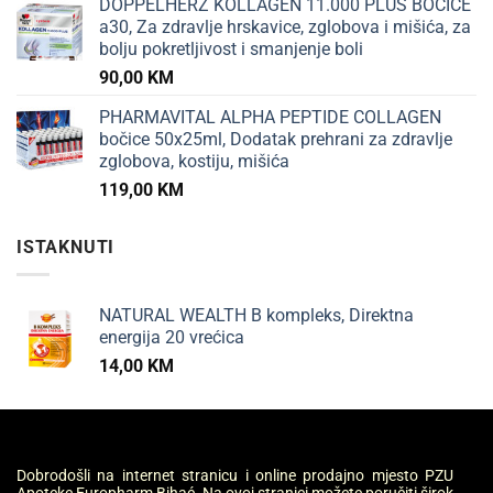
DOPPELHERZ KOLLAGEN 11.000 PLUS BOČICE
a30, Za zdravlje hrskavice, zglobova i mišića, za
bolju pokretljivost i smanjenje boli
90,00
KM
PHARMAVITAL ALPHA PEPTIDE COLLAGEN
bočice 50x25ml, Dodatak prehrani za zdravlje
zglobova, kostiju, mišića
119,00
KM
ISTAKNUTI
NATURAL WEALTH B kompleks, Direktna
energija 20 vrećica
14,00
KM
Dobrodošli na internet stranicu i online prodajno mjesto PZU
Apoteke Europharm Bihać. Na ovoj stranici možete poručiti širok