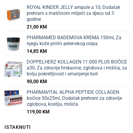
ROYAL KINDER JELLY ampule a 10, Dodatak
prehrani s matičnom mliječi za djecu od 3
godine
21,00
KM
PHARMAMED BADEMOVA KREMA 150ml, Za
njegu kože protiv pelenskog osipa
14,85
KM
DOPPELHERZ KOLLAGEN 11.000 PLUS BOČICE
a30, Za zdravlje hrskavice, zglobova i mišića, za
bolju pokretljivost i smanjenje boli
90,00
KM
PHARMAVITAL ALPHA PEPTIDE COLLAGEN
bočice 50x25ml, Dodatak prehrani za zdravlje
zglobova, kostiju, mišića
119,00
KM
ISTAKNUTI