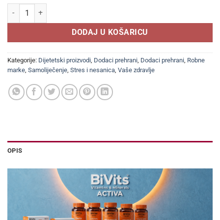
BELUPO BELMIRAN® DAN tablete a 20, Dodatak prehrani doprinosi o
DODAJ U KOŠARICU
Kategorije:
Dijetetski proizvodi
,
Dodaci prehrani
,
Dodaci prehrani
,
Robne
marke
,
Samoliječenje
,
Stres i nesanica
,
Vaše zdravlje
OPIS