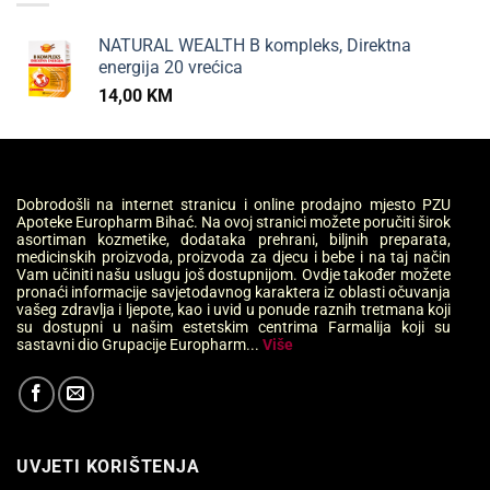
NATURAL WEALTH B kompleks, Direktna
energija 20 vrećica
14,00
KM
Dobrodošli na internet stranicu i online prodajno mjesto PZU
Apoteke Europharm Bihać. Na ovoj stranici možete poručiti širok
asortiman kozmetike, dodataka prehrani, biljnih preparata,
medicinskih proizvoda, proizvoda za djecu i bebe i na taj način
Vam učiniti našu uslugu još dostupnijom. Ovdje također možete
pronaći informacije savjetodavnog karaktera iz oblasti očuvanja
vašeg zdravlja i ljepote, kao i uvid u ponude raznih tretmana koji
su dostupni u našim estetskim centrima Farmalija koji su
sastavni dio Grupacije Europharm...
Više
UVJETI KORIŠTENJA