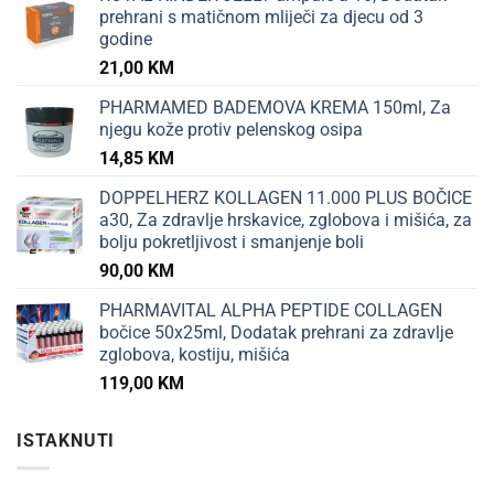
prehrani s matičnom mliječi za djecu od 3
godine
21,00
KM
PHARMAMED BADEMOVA KREMA 150ml, Za
njegu kože protiv pelenskog osipa
14,85
KM
DOPPELHERZ KOLLAGEN 11.000 PLUS BOČICE
a30, Za zdravlje hrskavice, zglobova i mišića, za
bolju pokretljivost i smanjenje boli
90,00
KM
PHARMAVITAL ALPHA PEPTIDE COLLAGEN
bočice 50x25ml, Dodatak prehrani za zdravlje
zglobova, kostiju, mišića
119,00
KM
ISTAKNUTI