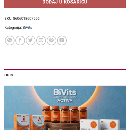
DODAJ U KOŠARICU
SKU:
8606018607556
Kategorija:
BiVits
OPIS