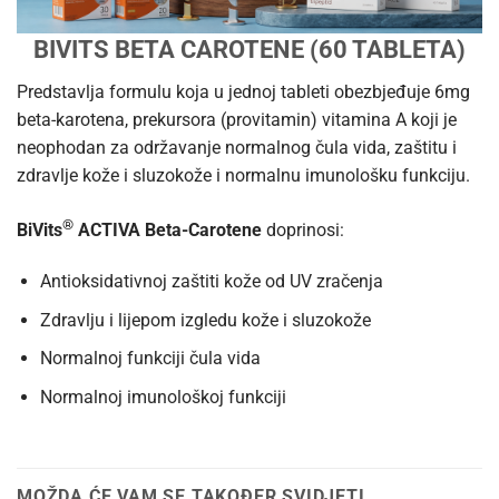
BIVITS BETA CAROTENE (60 TABLETA)
Predstavlja formulu koja u jednoj tableti obezbjeđuje 6mg
beta-karotena, prekursora (provitamin) vitamina A koji je
neophodan za održavanje normalnog čula vida, zaštitu i
zdravlje kože i sluzokože i normalnu imunološku funkciju.
®
BiVits
ACTIVA Beta-Carotene
doprinosi:
Antioksidativnoj zaštiti kože od UV zračenja
Zdravlju i lijepom izgledu kože i sluzokože
Normalnoj funkciji čula vida
Normalnoj imunološkoj funkciji
MOŽDA ĆE VAM SE TAKOĐER SVIDJETI…