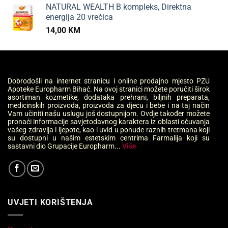
NATURAL WEALTH B kompleks, Direktna
energija 20 vrećica
14,00
KM
Dobrodošli na internet stranicu i online prodajno mjesto PZU
Apoteke Europharm Bihać. Na ovoj stranici možete poručiti širok
asortiman kozmetike, dodataka prehrani, biljnih preparata,
medicinskih proizvoda, proizvoda za djecu i bebe i na taj način
Vam učiniti našu uslugu još dostupnijom. Ovdje također možete
pronaći informacije savjetodavnog karaktera iz oblasti očuvanja
vašeg zdravlja i ljepote, kao i uvid u ponude raznih tretmana koji
su dostupni u našim estetskim centrima Farmalija koji su
sastavni dio Grupacije Europharm...
Više
UVJETI KORIŠTENJA