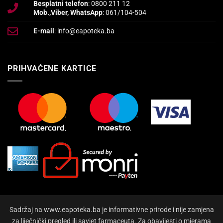
Besplatni telefon
: 0800 211 12
Mob.,Viber, WhatsApp
: 061/104-504
E-mail
: info@eapoteka.ba
PRIHVAĆENE KARTICE
Sadržaj na www.eapoteka.ba je informativne prirode i nije zamjena
za liječnički pregled ili savjet farmaceuta. Za obavijesti o mjerama