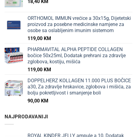
18,40
KM
ORTHOMOL IMMUN vrećice a 30x15g, Dijetetski
proizvod za posebne medicinske namjene za
osobe sa oslabljenim imunim sistemom
119,00
KM
PHARMAVITAL ALPHA PEPTIDE COLLAGEN
bočice 50x25ml, Dodatak prehrani za zdravlje
zglobova, kostiju, mišića
119,00
KM
DOPPELHERZ KOLLAGEN 11.000 PLUS BOČICE
a30, Za zdravlje hrskavice, zglobova i mišića, za
bolju pokretljivost i smanjenje boli
90,00
KM
NAJPRODAVANIJI
ROYAL KINDER JELLY ampule a 10, Dodatak