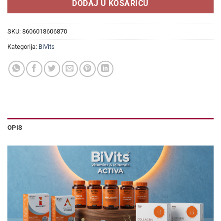
DODAJ U KOŠARICU
SKU:
8606018606870
Kategorija:
BiVits
OPIS