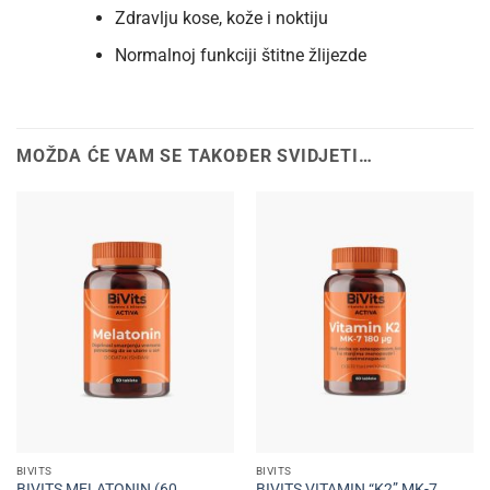
Zdravlju kose, kože i noktiju
Normalnoj funkciji štitne žlijezde
MOŽDA ĆE VAM SE TAKOĐER SVIDJETI…
BIVITS
BIVITS
BIVITS MELATONIN (60
BIVITS VITAMIN “K2” MK-7