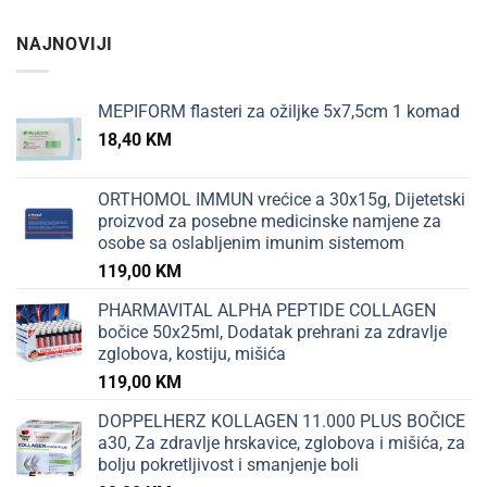
NAJNOVIJI
MEPIFORM flasteri za ožiljke 5x7,5cm 1 komad
18,40
KM
ORTHOMOL IMMUN vrećice a 30x15g, Dijetetski
proizvod za posebne medicinske namjene za
osobe sa oslabljenim imunim sistemom
119,00
KM
PHARMAVITAL ALPHA PEPTIDE COLLAGEN
bočice 50x25ml, Dodatak prehrani za zdravlje
zglobova, kostiju, mišića
119,00
KM
DOPPELHERZ KOLLAGEN 11.000 PLUS BOČICE
a30, Za zdravlje hrskavice, zglobova i mišića, za
bolju pokretljivost i smanjenje boli