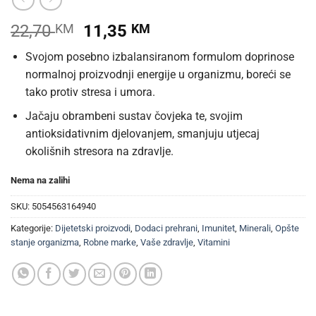
Izvorna
Trenutna
22,70
KM
11,35
KM
cijena
cijena
Svojom posebno izbalansiranom formulom doprinose
bila
je:
normalnoj proizvodnji energije u organizmu, boreći se
je:
11,35 KM.
tako protiv stresa i umora.
22,70 KM.
Jačaju obrambeni sustav čovjeka te, svojim
antioksidativnim djelovanjem, smanjuju utjecaj
okolišnih stresora na zdravlje.
Nema na zalihi
SKU:
5054563164940
Kategorije:
Dijetetski proizvodi
,
Dodaci prehrani
,
Imunitet
,
Minerali
,
Opšte
stanje organizma
,
Robne marke
,
Vaše zdravlje
,
Vitamini