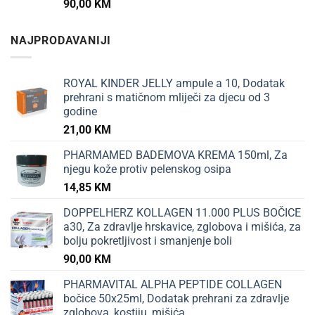
90,00
KM
NAJPRODAVANIJI
ROYAL KINDER JELLY ampule a 10, Dodatak
prehrani s matičnom mliječi za djecu od 3
godine
21,00
KM
PHARMAMED BADEMOVA KREMA 150ml, Za
njegu kože protiv pelenskog osipa
14,85
KM
DOPPELHERZ KOLLAGEN 11.000 PLUS BOČICE
a30, Za zdravlje hrskavice, zglobova i mišića, za
bolju pokretljivost i smanjenje boli
90,00
KM
PHARMAVITAL ALPHA PEPTIDE COLLAGEN
bočice 50x25ml, Dodatak prehrani za zdravlje
zglobova, kostiju, mišića