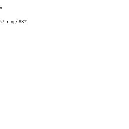
*
667 mcg / 83%