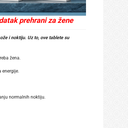
atak prehrani za žene
e i noktiju. Uz to, ove tablete su
treba žena.
 energije.
anju normalnih noktiju.