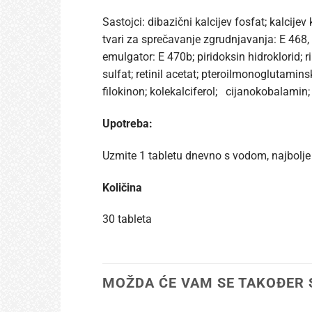
Sastojci: dibazični kalcijev fosfat; kalcij
tvari za sprečavanje zgrudnjavanja: E 468, 
emulgator: E 470b; piridoksin hidroklorid; r
sulfat; retinil acetat; pteroilmonoglutaminsk
filokinon; kolekalciferol; cijanokobalamin; 
Upotreba:
Uzmite 1 tabletu dnevno s vodom, najbolje
Količina
30 tableta
MOŽDA ĆE VAM SE TAKOĐER 