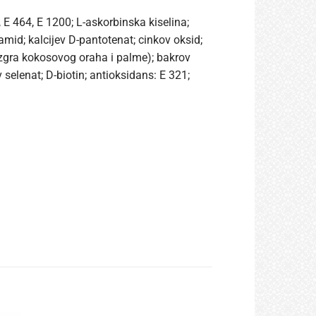
, E 464, E 1200; L-askorbinska kiselina;
amid; kalcijev D-pantotenat; cinkov oksid;
(jezgra kokosovog oraha i palme); bakrov
v selenat; D-biotin; antioksidans: E 321;