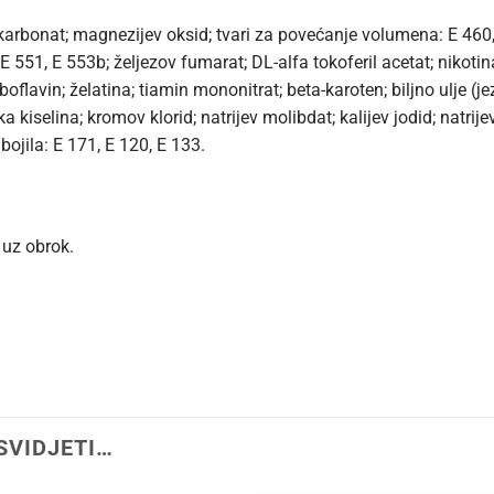
ev karbonat; magnezijev oksid; tvari za povećanje volumena: E 460
E 551, E 553b; željezov fumarat; DL-alfa tokoferil acetat; nikotin
iboflavin; želatina; tiamin mononitrat; beta-karoten; biljno ulje 
a kiselina; kromov klorid; natrijev molibdat; kalijev jodid; natrije
bojila: E 171, E 120, E 133.
 uz obrok.
SVIDJETI…