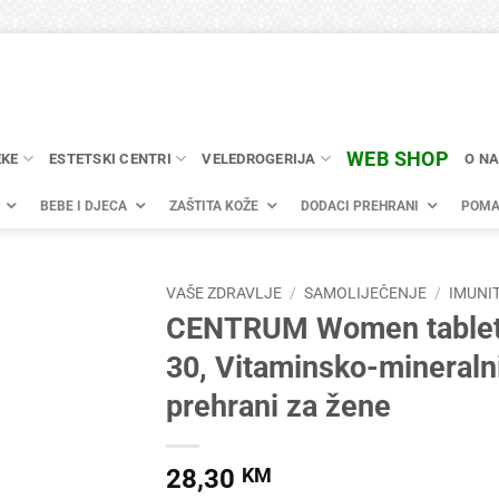
WEB SHOP
EKE
ESTETSKI CENTRI
VELEDROGERIJA
O N
BEBE I DJECA
ZAŠTITA KOŽE
DODACI PREHRANI
POMA
VAŠE ZDRAVLJE
/
SAMOLIJEČENJE
/
IMUNI
CENTRUM Women tablet
30, Vitaminsko-mineraln
prehrani za žene
28,30
KM