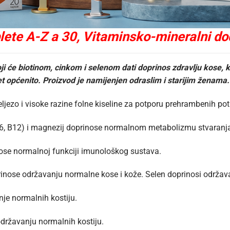
e A-Z a 30, Vitaminsko-mineralni dod
 će biotinom, cinkom i selenom dati doprinos zdravlju kose, kož
et općenito. Proizvod je namijenjen odraslim i starijim ženama.
željezo i visoke razine folne kiseline za potporu prehrambenih po
 B6, B12) i magnezij doprinose normalnom metabolizmu stvaranja
inose normalnoj funkciji imunološkog sustava.
oprinose održavanju normalne kose i kože. Selen doprinosi održav
nje normalnih kostiju.
održavanju normalnih kostiju.