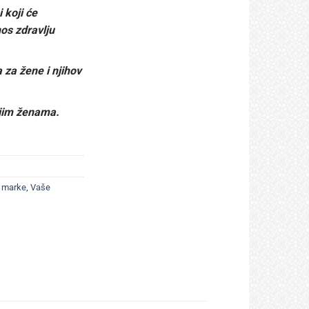
 koji će
os zdravlju
 za žene i njihov
ijim ženama.
 marke
,
Vaše