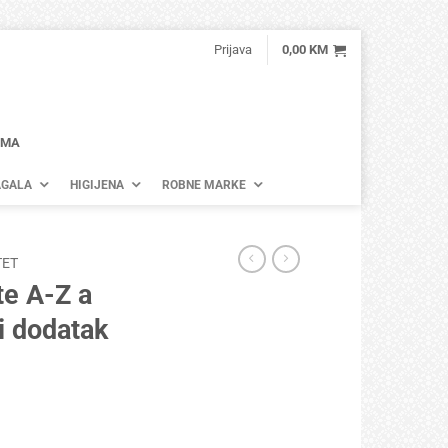
Prijava
0,00
KM
AMA
GALA
HIGIJENA
ROBNE MARKE
TET
e A-Z a
i dodatak