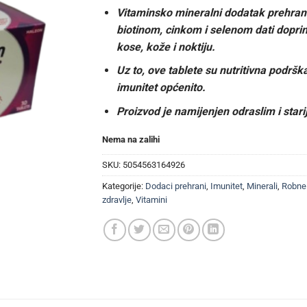
Vitaminsko mineralni dodatak prehrani
biotinom, cinkom i selenom dati doprin
kose, kože i noktiju.
Uz to, ove tablete su nutritivna podrška
imunitet općenito.
Proizvod je namijenjen odraslim i star
Nema na zalihi
SKU:
5054563164926
Kategorije:
Dodaci prehrani
,
Imunitet
,
Minerali
,
Robne
zdravlje
,
Vitamini