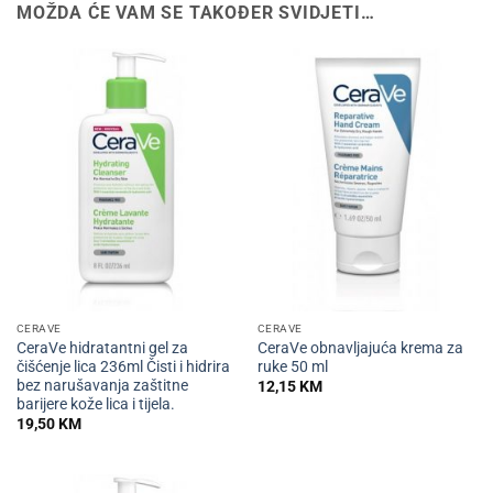
MOŽDA ĆE VAM SE TAKOĐER SVIDJETI…
CERAVE
CERAVE
CeraVe hidratantni gel za
CeraVe obnavljajuća krema za
čišćenje lica 236ml Čisti i hidrira
ruke 50 ml
bez narušavanja zaštitne
12,15
KM
barijere kože lica i tijela.
19,50
KM