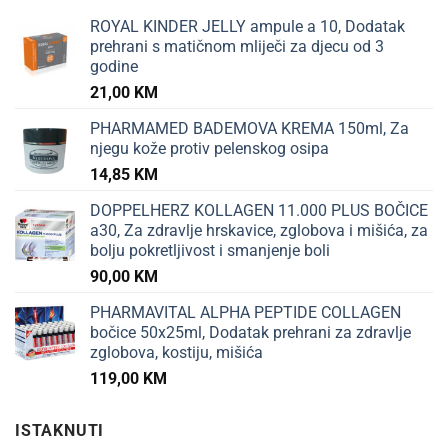
ROYAL KINDER JELLY ampule a 10, Dodatak
prehrani s matičnom mliječi za djecu od 3
godine
21,00
KM
PHARMAMED BADEMOVA KREMA 150ml, Za
njegu kože protiv pelenskog osipa
14,85
KM
DOPPELHERZ KOLLAGEN 11.000 PLUS BOČICE
a30, Za zdravlje hrskavice, zglobova i mišića, za
bolju pokretljivost i smanjenje boli
90,00
KM
PHARMAVITAL ALPHA PEPTIDE COLLAGEN
bočice 50x25ml, Dodatak prehrani za zdravlje
zglobova, kostiju, mišića
119,00
KM
ISTAKNUTI