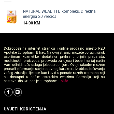
NATURAL WEALTH B kompleks, Direktna
energija 20 vrećica
14,00
KM
Dobrodošli na internet stranicu i online prodajno mjesto PZU
Apoteke Europharm Bihać. Na ovoj stranici možete poručiti širok
asortiman kozmetike, dodataka prehrani, biljnih preparata,
medicinskih proizvoda, proizvoda za djecu i bebe i na taj način
Vam učiniti našu uslugu još dostupnijom. Ovdje također možete
pronaći informacije savjetodavnog karaktera iz oblasti očuvanja
vašeg zdravlja i ljepote, kao i uvid u ponude raznih tretmana koji
su dostupni u našim estetskim centrima Farmalija koji su
sastavni dio Grupacije Europharm...
Više
UVJETI KORIŠTENJA