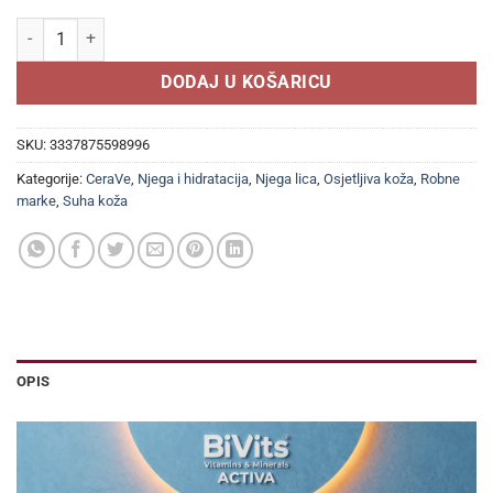
CeraVe Hidratantna krema 177ml, Hidratizira i pomaže u obnavljanju za
DODAJ U KOŠARICU
SKU:
3337875598996
Kategorije:
CeraVe
,
Njega i hidratacija
,
Njega lica
,
Osjetljiva koža
,
Robne
marke
,
Suha koža
OPIS