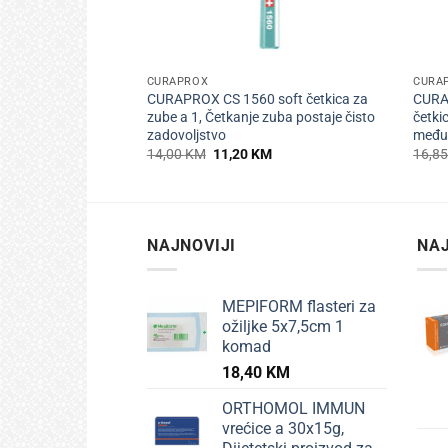
+
+
CURAPROX
CURA
CURAPROX CS 1560 soft četkica za
CURA
zube a 1, Četkanje zuba postaje čisto
četkic
zadovoljstvo
među
Izvorna
Trenutna
14,00
KM
11,20
KM
16,8
cijena
cijena
bila
je:
je:
11,20 KM.
14,00 KM.
NAJNOVIJI
NAJ
MEPIFORM flasteri za
ožiljke 5x7,5cm 1
komad
18,40
KM
ORTHOMOL IMMUN
vrećice a 30x15g,