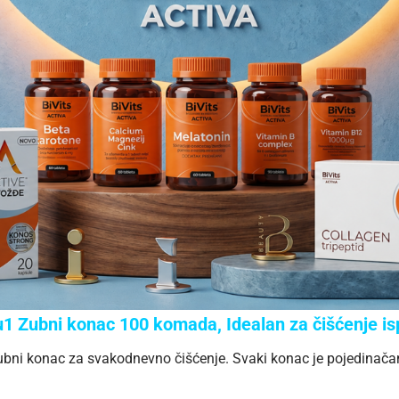
Zubni konac 100 komada, Idealan za čišćenje is
bni konac za svakodnevno čišćenje. Svaki konac je pojedinačan 