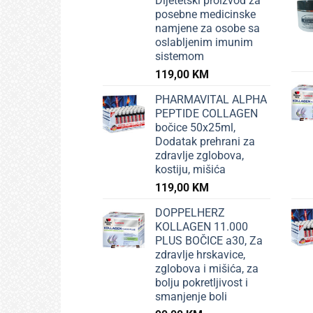
Dijetetski proizvod za
posebne medicinske
namjene za osobe sa
oslabljenim imunim
sistemom
119,00
KM
PHARMAVITAL ALPHA
PEPTIDE COLLAGEN
bočice 50x25ml,
Dodatak prehrani za
zdravlje zglobova,
kostiju, mišića
119,00
KM
DOPPELHERZ
KOLLAGEN 11.000
PLUS BOČICE a30, Za
zdravlje hrskavice,
zglobova i mišića, za
bolju pokretljivost i
smanjenje boli