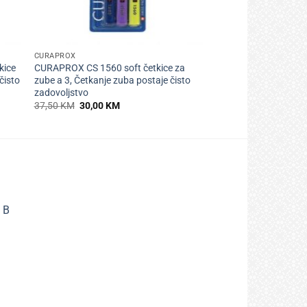
+
CURAPROX
kice
CURAPROX CS 1560 soft četkice za
čisto
zube a 3, Četkanje zuba postaje čisto
zadovoljstvo
Izvorna
Trenutna
37,50
KM
30,00
KM
cijena
cijena
bila
je:
je:
30,00 KM.
37,50 KM.
 B