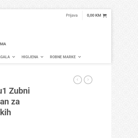
Prijava
0,00
KM
AMA
GALA
HIGIJENA
ROBNE MARKE
1 Zubni
an za
kih