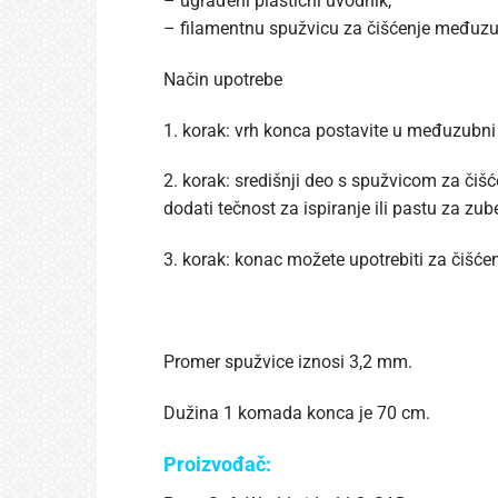
– ugrađeni plastični uvodnik,
– filamentnu spužvicu za čišćenje međuzub
Način upotrebe
1. korak: vrh konca postavite u međuzubni 
2. korak: središnji deo s spužvicom za čišć
dodati tečnost za ispiranje ili pastu za zub
3. korak: konac možete upotrebiti za čišće
Promer spužvice iznosi 3,2 mm.
Dužina 1 komada konca je 70 cm.
Proizvođač: