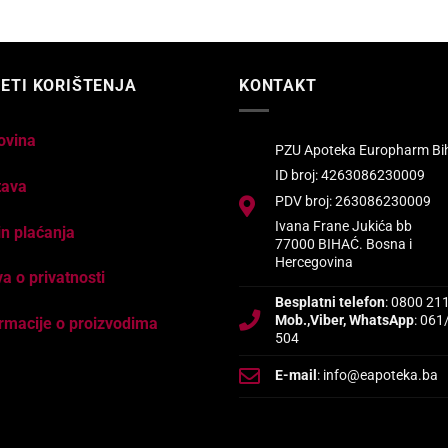
ETI KORIŠTENJA
KONTAKT
ovina
PZU Apoteka Europharm Bi
ID broj: 4263086230009
tava
PDV broj: 263086230009
Ivana Frane Jukića bb
n plaćanja
77000 BIHAĆ. Bosna i
Hercegovina
va o privatnosti
Besplatni telefon
: 0800 21
Mob.,Viber, WhatsApp
: 061
rmacije o proizvodima
504
E-mail
: info@eapoteka.ba