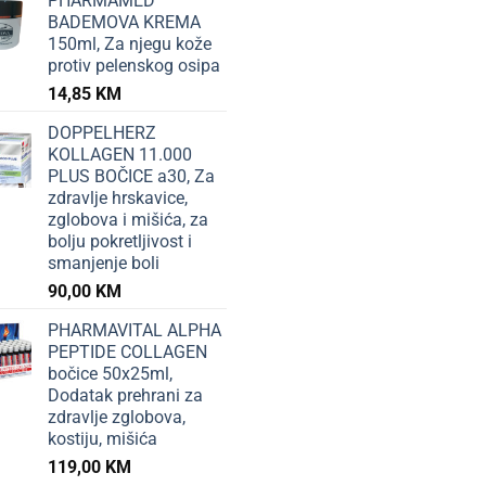
PHARMAMED
BADEMOVA KREMA
150ml, Za njegu kože
protiv pelenskog osipa
14,85
KM
DOPPELHERZ
KOLLAGEN 11.000
PLUS BOČICE a30, Za
zdravlje hrskavice,
zglobova i mišića, za
bolju pokretljivost i
smanjenje boli
90,00
KM
PHARMAVITAL ALPHA
PEPTIDE COLLAGEN
bočice 50x25ml,
Dodatak prehrani za
zdravlje zglobova,
kostiju, mišića
119,00
KM