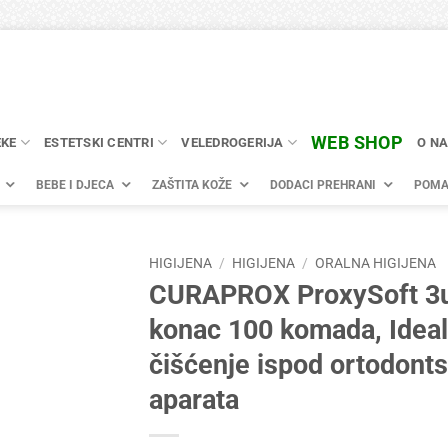
WEB SHOP
EKE
ESTETSKI CENTRI
VELEDROGERIJA
O N
BEBE I DJECA
ZAŠTITA KOŽE
DODACI PREHRANI
POMA
HIGIJENA
/
HIGIJENA
/
ORALNA HIGIJENA
CURAPROX ProxySoft 3u
konac 100 komada, Ideal
čišćenje ispod ortodonts
aparata