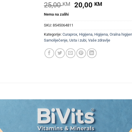
Izvorna
Trenutna
25,00
KM
20,00
KM
cijena
cijena
Nema na zalihi
bila
je:
je:
20,00 KM
SKU:
8545064811
25,00 KM.
Kategorije:
Curaprox
,
Higijena
,
Higijena
,
Oralna higije
Samoliječenje
,
Usta i zubi
,
Vaše zdravlje