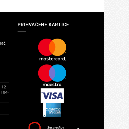
PRIHVAĆENE KARTICE
hać,
1 12
/104-