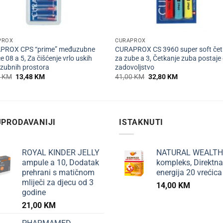
+
PROX
CURAPROX
PROX CPS “prime” međuzubne
CURAPROX CS 3960 super soft čet
e 08 a 5, Za čišćenje vrlo uskih
za zube a 3, Četkanje zuba postaje 
zubnih prostora
zadovoljstvo
Izvorna
Trenutna
Izvorna
Trenutna
5
KM
13,48
KM
41,00
KM
32,80
KM
cijena
cijena
cijena
cijena
bila
je:
bila
je:
je:
13,48 KM.
je:
32,80 KM.
16,85 KM.
41,00 KM.
PRODAVANIJI
ISTAKNUTI
ROYAL KINDER JELLY
NATURAL WEALTH
ampule a 10, Dodatak
kompleks, Direktna
prehrani s matičnom
energija 20 vrećica
mliječi za djecu od 3
14,00
KM
godine
21,00
KM