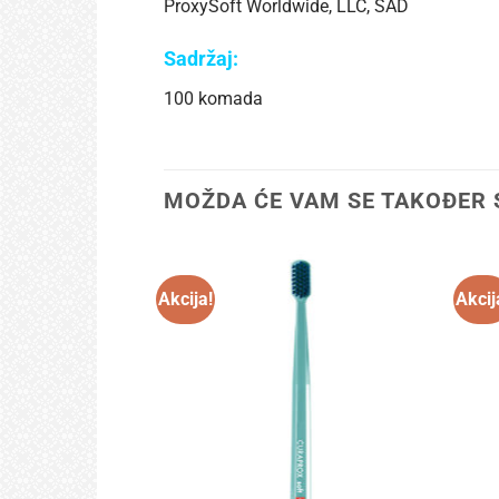
ProxySoft Worldwide, LLC, SAD
Sadržaj:
100 komada
MOŽDA ĆE VAM SE TAKOĐER 
Akcija!
Akcij