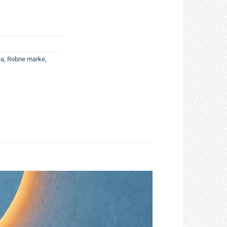
.
na
,
Robne marke
,