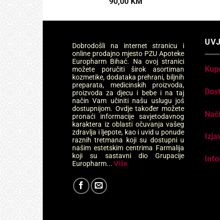
90,00
KM
UVJ
Dobrodošli na internet stranicu i
online prodajno mjesto PZU Apoteke
Europharm Bihać. Na ovoj stranici
Kup
možete poručiti širok asortiman
kozmetike, dodataka prehrani, biljnih
preparata, medicinskih proizvoda,
Dos
proizvoda za djecu i bebe i na taj
način Vam učiniti našu uslugu još
dostupnijom. Ovdje također možete
Nači
pronaći informacije savjetodavnog
karaktera iz oblasti očuvanja vašeg
zdravlja i ljepote, kao i uvid u ponude
Izja
raznih tretmana koji su dostupni u
našim estetskim centrima Farmalija
koji su sastavni dio Grupacije
Info
Europharm...
Više